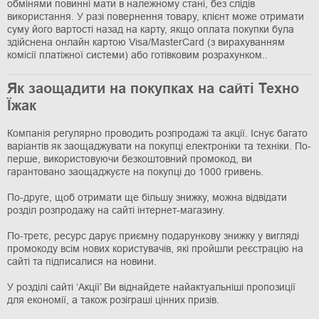
обмінями повинні мати в належному стані, без слідів
використання. У разі повернення товару, клієнт може отримати
суму його вартості назад на карту, якщо оплата покупки була
здійснена онлайн картою Visa/MasterCard (з вирахуванням
комісії платіжної системи) або готівковим розрахунком..
Як заощадити на покупках на сайті Техно
Їжак
Компанія регулярно проводить розпродажі та акції. Існує багато
варіантів як заощаджувати на покупці електроніки та техніки. По-
перше, використовуючи безкоштовний промокод, ви
гарантовано заощаджуєте на покупці до 1000 гривень.
По-друге, щоб отримати ще більшу знижку, можна відвідати
розділ розпродажу на сайті інтернет-магазину.
По-третє, ресурс дарує приємну подарункову знижку у вигляді
промокоду всім нових користувачів, які пройшли реєстрацію на
сайті та підписалися на новини.
У розділі сайті ‘Акції’ Ви віднайдете найактуальніші пропозиції
для економії, а також розіграші цінних призів.