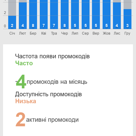
2
2
4
8
7
7
8
5
5
5
5
4
3
0
Січ
Лют
Бер
Кві
Тра
Чер
Лип
Сер
Вер
Жов
Лис
Гру
Частота появи промокодів
Часто
4
~
промокодів на місяць
Доступність промокодів
Низька
2
активні промокоди