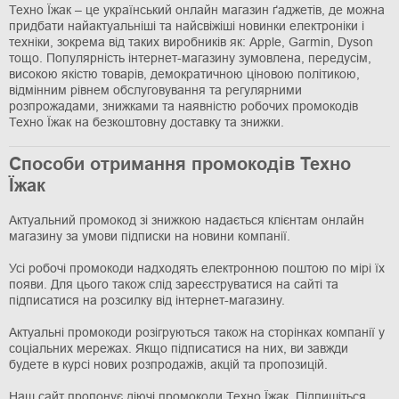
Техно Їжак – це український онлайн магазин ґаджетів, де можна
придбати найактуальніші та найсвіжіші новинки електроніки і
техніки, зокрема від таких виробників як: Apple, Garmin, Dyson
тощо. Популярність інтернет-магазину зумовлена, передусім,
високою якістю товарів, демократичною ціновою політикою,
відмінним рівнем обслуговування та регулярними
розпрожадами, знижками та наявністю робочих промокодів
Техно Їжак на безкоштовну доставку та знижки.
Способи отримання промокодів Техно
Їжак
Актуальний промокод зі знижкою надається клієнтам онлайн
магазину за умови підписки на новини компанії.
Усі робочі промокоди надходять електронною поштою по мірі їх
появи. Для цього також слід зареєструватися на сайті та
підписатися на розсилку від інтернет-магазину.
Актуальні промокоди розігруються також на сторінках компанії у
соціальних мережах. Якщо підписатися на них, ви завжди
будете в курсі нових розпродажів, акцій та пропозицій.
Наш сайт пропонує діючі промокоди Техно Їжак. Підпишіться