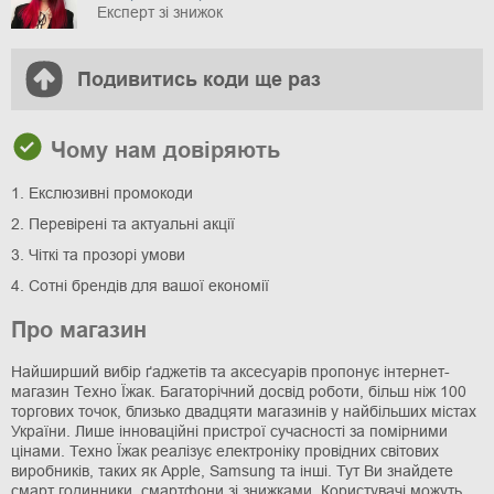
Експерт зі знижок
Подивитись коди ще раз
Чому нам довіряють
1. Екслюзивні промокоди
2. Перевірені та актуальні акції
3. Чіткі та прозорі умови
4. Сотні брендів для вашої економії
Про магазин
Найширший вибір ґаджетів та аксесуарів пропонує інтернет-
магазин Техно Їжак. Багаторічний досвід роботи, більш ніж 100
торгових точок, близько двадцяти магазинів у найбільших містах
України. Лише інноваційні пристрої сучасності за помірними
цінами. Техно Їжак реалізує електроніку провідних світових
виробників, таких як Apple, Samsung та інші. Тут Ви знайдете
смарт годинники, смартфони зі знижками. Користувачі можуть