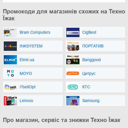
Промокоди для магазинів схожих на Техно
Їжак
Brain Computers
CigBest
INKSYSTEM
ПОРТАТИВ
Elmir.ua
Banggood
MOYO
Цитрус
ITsellOpt
КТС
Lenovo
Samsung
Про магазин, сервіс та знижки Техно Їжак