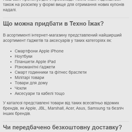
також на розсилку у формі вище для отримання нових купонів
надалі.
Що можна придбати в Техно Їжак?
В асортименті інтернет-магазину представлений найширший
асортимент ґаджетів та аксесуарів у таких категоріях як:
Смартфони Apple iPhone
Ноутбуки
Планшети Apple iPad
Різноманітні ґаджети
Смарт годинники та фітнес браслети
Мілітарі товари
Товари для дому
Чохли
Аксесуари та кабелі тощо
У каталозі представлені товари від таких всесвітньо відомих
брендів, як Apple, JBL, Marshall, Acer, Asus, Samsung та безліч
інших брендів.
Чи передбачено безкоштовну доставку?