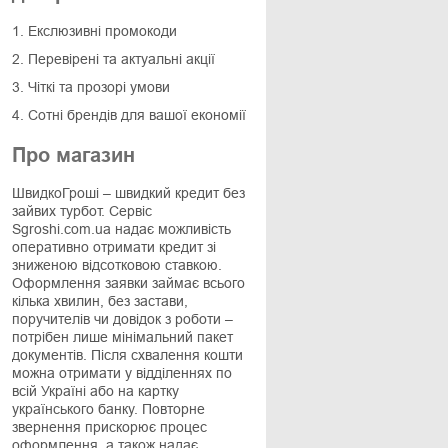
1. Екслюзивні промокоди
2. Перевірені та актуальні акції
3. Чіткі та прозорі умови
4. Сотні брендів для вашої економії
Про магазин
ШвидкоГроші – швидкий кредит без
зайвих турбот. Сервіс
Sgroshi.com.ua надає можливість
оперативно отримати кредит зі
зниженою відсотковою ставкою.
Оформлення заявки займає всього
кілька хвилин, без застави,
поручителів чи довідок з роботи –
потрібен лише мінімальний пакет
документів. Після схвалення кошти
можна отримати у відділеннях по
всій Україні або на картку
українського банку. Повторне
звернення прискорює процес
оформлення, а також надає