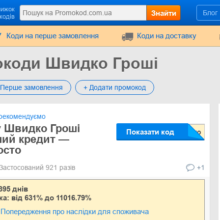
нижок
Знайти
Блог
кодів
Коди на перше замовлення
Коди на доставку
окоди Швидко Гроші
Перше замовлення
+ Додати промокод
рекомендуємо
 Швидко Гроші
Показати код
ший кредит —
осто
Застосований 921 разів
+1
395 днів
ка: від 631% до 11016.79%
Попередження про наслідки для споживача