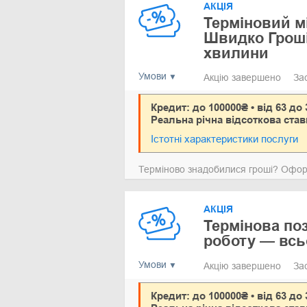
АКЦІЯ
Терміновий м
Швидко Гроші 
хвилини
Умови
Акцію завершено
За
Кредит: до 100000₴ • від 63 до 
Реальна річна відсоткова став
Істотні характеристики послуги
Терміново знадобилися гроші? Офор
АКЦІЯ
Термінова поз
роботу — всь
Умови
Акцію завершено
За
Кредит: до 100000₴ • від 63 до 