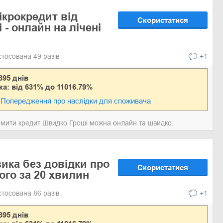
ікрокредит від
Скористатися
- онлайн на лічені
стосована 49 разів
+1
395 днів
ка: від 631% до 11016.79%
Попередження про наслідки для споживача
мити кредит Швидко Гроші можна онлайн та швидко.
ика без довідки про
Скористатися
ого за 20 хвилин
стосована 86 разів
+1
395 днів