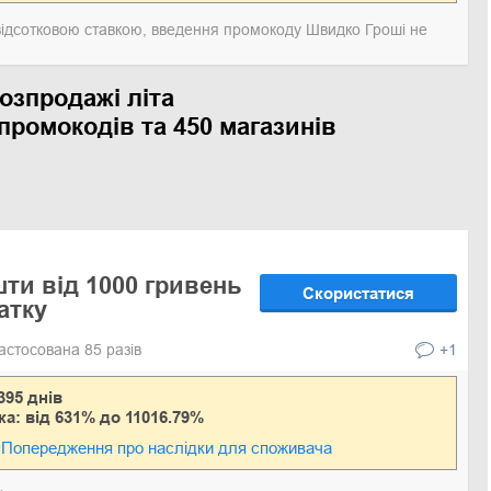
відсотковою ставкою, введення промокоду Швидко Гроші не
озпродажі літа
промокодів та 450 магазинів
шти від 1000 гривень
Скористатися
атку
астосована 85 разів
+1
395 днів
ка: від 631% до 11016.79%
Попередження про наслідки для споживача