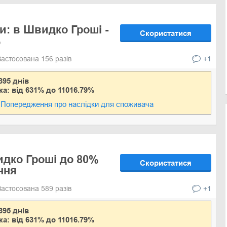
и: в Швидко Гроші -
Скористатися
%
Застосована 156 разів
+1
395 днів
ка: від 631% до 11016.79%
Попередження про наслідки для споживача
дко Гроші до 80%
Скористатися
ння
Застосована 589 разів
+1
395 днів
ка: від 631% до 11016.79%