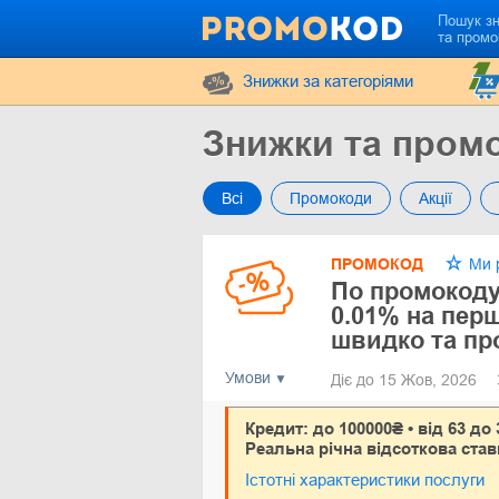
Пошук з
та промо
Знижки за категоріями
Знижки та пром
Всі
Промокоди
Акції
ПРОМОКОД
Ми 
По промокоду
0.01% на пер
швидко та пр
Умови
Діє до 15 Жов, 2026
Кредит: до 100000₴ • від 63 до 
Реальна річна відсоткова став
Істотні характеристики послуги