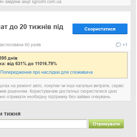
 завдяки акції sgroshi.com.ua.
ат до 20 тижнів під
Скористатися
Застосована 60 разів
+1
395 днів
ка: від 631% до 11016.79%
Попередження про наслідки для споживача
тах на ремонт авто, покупки чи інші нагальні витрати, сервіс
им рішенням. Користувачам достатньо скористатися цією
о отримати необхідну підтримку без зайвих очікувань.
и тижня
Отримувати