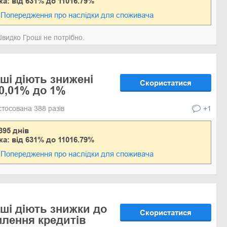
ка: від 631% до 11016.79%
Попередження про наслідки для споживача
видко Гроші не потрібно.
ші діють знижені
Скористатися
 0,01% до 1%
стосована 388 разів
+1
395 днів
ка: від 631% до 11016.79%
Попередження про наслідки для споживача
ші діють знижки до
Скористатися
лення кредитів