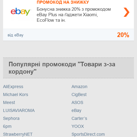
ПРОМОКОД НА ЗНИЖКУ
Бонусна знижка 20% з промокодом
eBay Plus на ґаджети Xiaomi,
EcoFlow та ін.
20%
від eBay
Популярні промокоди "Товари з-за
кордону"
AliExpress
Amazon
Michael Kors
CigBest
Meest
ASOS
LUISAVIAROMA
eBay
Sephora
Carter’s
6pm
YOOX
StrawberryNET
SportsDirect.com