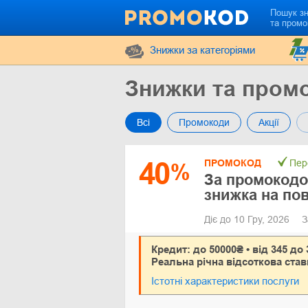
Пошук з
та промо
Знижки за категоріями
Знижки та промо
Всі
Промокоди
Акції
40
ПРОМОКОД
Пер
%
За промокодо
знижка на по
Діє до 10 Гру, 2026
З
Кредит: до 50000₴ • від 345 до 
Реальна річна відсоткова став
Істотні характеристики послуги