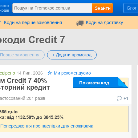
нижок
Знайти
Блог
кодів
Коди на перше замовлення
Коди на доставку
коди Credit 7
Перше замовлення
+ Додати промокод
евірено
14 Лип, 2026
Ми рекомендуємо
м Credit 7 40%
Показати код
вторний кредит
астосований 201 разів
+1
365 днів
ка: від 1132.58% до 3845.25%
Попередження про наслідки для споживача