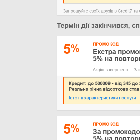
Запрошуйте своїх друзів в Credit7 т
Термін дії закінчився,
5
ПРОМОКОД
%
Екстра промок
5% на повтор
Акцію завершено
За
Кредит: до 50000₴ • від 345 до 
Реальна річна відсоткова став
Істотні характеристики послуги
5
ПРОМОКОД
%
За промокодо
5% на повтор