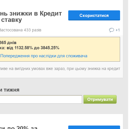
ень знижки в Кредит
Скористатися
 ставку
Застосована 433 разів
+1
365 днів
ка: від 1132.58% до 3845.25%
Попередження про наслідки для споживача
ве на вигідних умовах вже зараз, при цьому знижка на кредит
и тижня
Отримувати
ки до 20% за