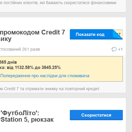
я постійних клієнтів, які бажають скористатися фінансовими
 промокодом Credit 7
Показати код
зику
стосований 261 разів
+1
365 днів
ка: від 1132.58% до 3845.25%
Попередження про наслідки для споживача
 Credit 7 та отримати знижку на повторний кредит.
 'ФутбоЛіто':
Скористатися
Station 5, рюкзак