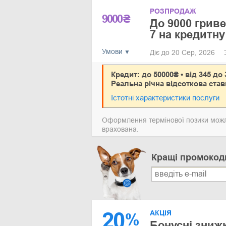
РОЗПРОДАЖ
9000
₴
До 9000 грив
7 на кредитну
Умови
Діє до 20 Сер, 2026
Кредит: до 50000₴ • від 345 до 
Реальна річна відсоткова став
Істотні характеристики послуги
Оформлення термінової позики можли
врахована.
Кращі промокод
20
АКЦІЯ
%
Бонусні зниж