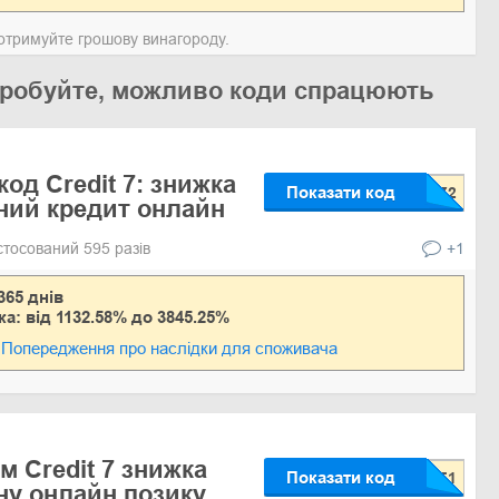
а отримуйте грошову винагороду.
 спробуйте, можливо коди спрацюють
од Credit 7: знижка
Показати код
ний кредит онлайн
стосований 595 разів
+1
365 днів
ка: від 1132.58% до 3845.25%
Попередження про наслідки для споживача
м Credit 7 знижка
Показати код
ну онлайн позику