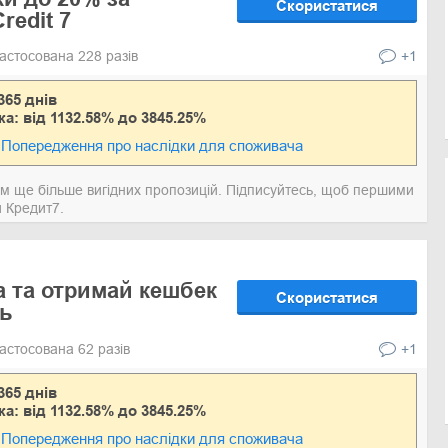
Скористатися
redit 7
астосована 228 разів
+1
365 днів
ка: від 1132.58% до 3845.25%
Попередження про наслідки для споживача
там ще більше вигідних пропозицій. Підписуйтесь, щоб першими
и Кредит7.
а та отримай кешбек
Скористатися
нь
астосована 62 разів
+1
365 днів
ка: від 1132.58% до 3845.25%
Попередження про наслідки для споживача