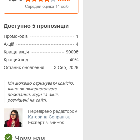
Середня оцінка
14
осіб
Доступно 5 пропозицій
Промокодів
1
Акцій
4
Краща акція
9000₴
Кращий код
40%
Останнє оновлення
3 Сер, 2026
Ми можемо отримувати комісію,
якщо ви використовуєте
посилання, коди та акції,
розміщені на сайті.
Перевірено редактором
Катерина Сопранюк
Експерт зі знижок
Чому нам