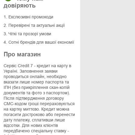
довіряють
1. Екслюзивні промокоди
2. Перевірені та актуальні акції
3. Чіткі та прозорі умови
4. Сотні брендів для вашої економії
Про магазин
Сервіс Credit 7 - кредит на карту в
Україні. Заповнення заявки
проводиться онлайн, необхідно
вказати лише номер паспорта та
ІПН (без прикріплення скан-копій
документів та фото з паспортом).
Після підтвердження договору
СМС-кодом гроші перераховуються
на картку миттєво. Кредит можна
погасити достроково або перенести
дату платежу, сплативши лише
відсотки. Для нових клієнтів
передбачено спеціальну ставку -