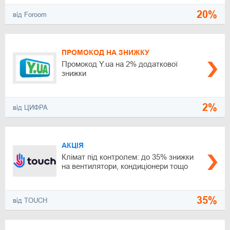
20%
від Foroom
ПРОМОКОД НА ЗНИЖКУ
Промокод Y.ua на 2% додаткової
знижки
2%
від ЦИФРА
АКЦІЯ
Клімат під контролем: до 35% знижки
на вентилятори, кондиціонери тощо
35%
від TOUCH