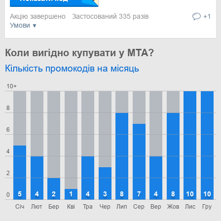
Акцію завершено
Застосований 335 разів
+1
Умови
Коли вигідно купувати у MTA?
Кількість промокодів на місяць
10+
8
6
4
2
5
4
2
1
4
3
8
7
4
8
10
10
0
Січ
Лют
Бер
Кві
Тра
Чер
Лип
Сер
Вер
Жов
Лис
Гру