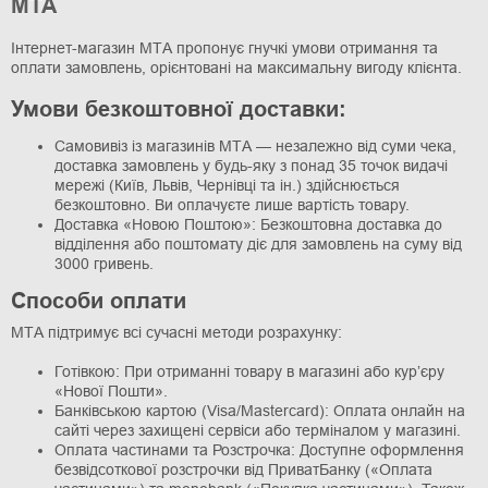
МТА
Інтернет-магазин МТА пропонує гнучкі умови отримання та
оплати замовлень, орієнтовані на максимальну вигоду клієнта.
Умови безкоштовної доставки:
Самовивіз із магазинів МТА — незалежно від суми чека,
доставка замовлень у будь-яку з понад 35 точок видачі
мережі (Київ, Львів, Чернівці та ін.) здійснюється
безкоштовно. Ви оплачуєте лише вартість товару.
Доставка «Новою Поштою»: Безкоштовна доставка до
відділення або поштомату діє для замовлень на суму від
3000 гривень.
Способи оплати
МТА підтримує всі сучасні методи розрахунку:
Готівкою: При отриманні товару в магазині або кур’єру
«Нової Пошти».
Банківською картою (Visa/Mastercard): Оплата онлайн на
сайті через захищені сервіси або терміналом у магазині.
Оплата частинами та Розстрочка: Доступне оформлення
безвідсоткової розстрочки від ПриватБанку («Оплата