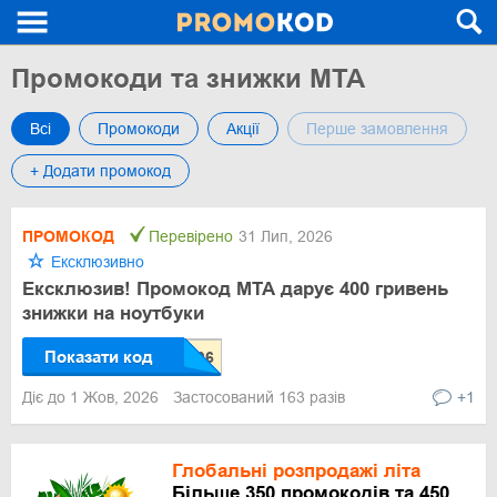
Промокоди та знижки MTA
Всі
Промокоди
Акції
Перше замовлення
+ Додати промокод
ПРОМОКОД
Перевірено
31 Лип, 2026
Ексклюзивно
Ексклюзив! Промокод МТА дарує 400 гривень
знижки на ноутбуки
Показати код
Діє до 1 Жов, 2026
Застосований 163 разів
+1
Глобальні розпродажі літа
Більше 350 промокодів та 450