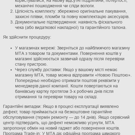
користувалися, на ньому відсутні подряпини, потертості,
механічні пошкодження чи сліди вологи.
Цілісність комплекту: збережено оригінальне пакування,
захисні плівки, пломби та повну комплектацію аксесуарів.
Документальне підтвердження: наявність фіскального
чека (або видаткової накладної) та гарантійного талона.
Як здійснити процедуру:
У магазинах мережі: Зверніться до найближчого магазину
МТА з товаром та документами. Повернення коштів у
магазині здійснюється зазвичай одразу після перевірки
стану пристрою.
Через службу доставки: Якщо у вашому місті немає
магазину МТА, товар можна відправити «Новою Поштою».
Попередньо необхідно отримати поштові реквізити у
менеджерів даної компанії. Кошти повертаються на
банківську картку протягом 3-х робочих днів після
отримання та перевірки товару на складі.
Гарантійні випадки: Якщо в процесі експлуатації виявлено
дефект, товар приймається на безкоштовне гарантійне
обслуговування (термін ремонту — до 14 днів). Якщо сервісний
центр підтвердить, що дефект неможливо усунути, МТА
запропонує обмін на новий гаджет або повернення коштів.
Програма Trade-in: У МТА діє офіційна програма швидкого