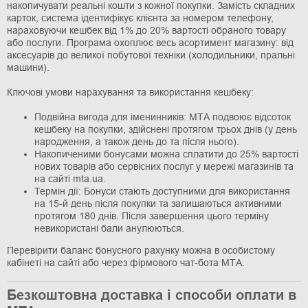
накопичувати реальні кошти з кожної покупки. Замість складних
карток, система ідентифікує клієнта за номером телефону,
нараховуючи кешбек від 1% до 20% вартості обраного товару
або послуги. Програма охоплює весь асортимент магазину: від
аксесуарів до великої побутової техніки (холодильники, пральні
машини).
Ключові умови нарахування та використання кешбеку:
Подвійна вигода для іменинників: МТА подвоює відсоток
кешбеку на покупки, здійснені протягом трьох днів (у день
народження, а також день до та після нього).
Накопиченими бонусами можна сплатити до 25% вартості
нових товарів або сервісних послуг у мережі магазинів та
на сайті mta.ua.
Термін дії: Бонуси стають доступними для використання
на 15-й день після покупки та залишаються активними
протягом 180 днів. Після завершення цього терміну
невикористані бали анулюються.
Перевірити баланс бонусного рахунку можна в особистому
кабінеті на сайті або через фірмового чат-бота МТА.
Безкоштовна доставка і способи оплати в