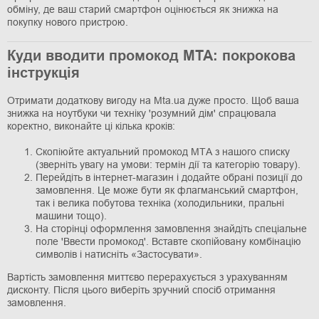
обміну, де ваш старий смартфон оцінюється як знижка на
покупку нового пристрою.
Куди вводити промокод МТА: покрокова
інструкція
Отримати додаткову вигоду на Мta.ua дуже просто. Щоб ваша
знижка на ноутбуки чи техніку 'розумний дім' спрацювала
коректно, виконайте ці кілька кроків:
Скопіюйте актуальний промокод МТА з нашого списку
(зверніть увагу на умови: термін дії та категорію товару).
Перейдіть в інтернет-магазин і додайте обрані позиції до
замовлення. Це може бути як флагманський смартфон,
так і велика побутова техніка (холодильники, пральні
машини тощо).
На сторінці оформлення замовлення знайдіть спеціальне
поле 'Ввести промокод'. Вставте скопійовану комбінацію
символів і натисніть «Застосувати».
Вартість замовлення миттєво перерахується з урахуванням
дисконту. Після цього виберіть зручний спосіб отримання
замовлення.