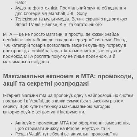
Hator.
Аудіо та фототехніка: Преміальний звук та обладнання
для блогерів від Marshall, JBL, Sony.
Телевізори та мультимедіа: Великі екрани з підтримкою
Smart TV від Hisense, KIVI та багато іншого.
МТА — це не просто магазин, а простір, де кожен знайде
необхідне: від кабелю до складної серверної системи. Понад
700 категорій товарів дозволяють закрити будь-яку потребу в
електроніці, а офіційна гарантія та можливість застосувати
промокод МТА роблять покупку не лише приємною, а й
максимально вигідною.
Максимальна економія в МТА: промокоди,
акції та секретні розпродажі
Інтернет-магазин mta.ua пропонує одну з найпрозоріших систем
лояльності в Україні, де знижки сумуються з високим рівнем
сервісу. Щоб купити техніку з максимальною вигодою,
використовуйте всі доступні інструменти:
Активуйте промокоди МТА при оформленні замовлення,
щоб отримати знижку на iPhone, ноутбуки та ін.
Розділ 'Акції': тут зібрані всі актуальні пропозиції на