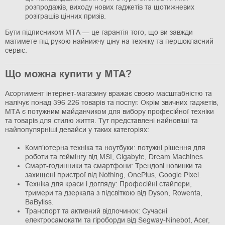
розпродажів, виходу нових гаджетів та щотижневих
розіграшів цінних призів.
Бути підписником МТА — це гарантія того, що ви завжди
матимете під рукою найнижчу ціну на техніку та першокласний
сервіс.
Що можна купити у МТА?
Асортимент інтернет-магазину вражає своєю масштабністю та
налічує понад 396 226 товарів та послуг. Окрім звичних гаджетів,
МТА є потужним майданчиком для вибору професійної техніки
та товарів для стилю життя. Тут представлені найновіші та
найпопулярніші девайси у таких категоріях:
Комп’ютерна техніка та ноутбуки: потужні рішення для
роботи та геймінгу від MSI, Gigabyte, Dream Machines.
Смарт-годинники та смартфони: Трендові новинки та
захищені пристрої від Nothing, OnePlus, Google Pixel.
Техніка для краси і догляду: Професійні стайлери,
тримери та дзеркала з підсвіткою від Dyson, Rowenta,
BaByliss.
Транспорт та активний відпочинок: Сучасні
електросамокати та гіроборди від Segway-Ninebot, Acer,