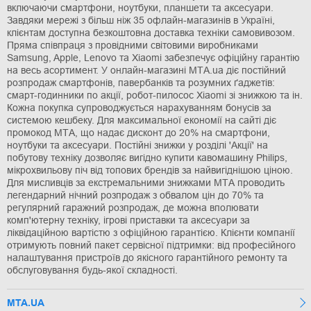
включаючи смартфони, ноутбуки, планшети та аксесуари.
Завдяки мережі з більш ніж 35 офлайн-магазинів в Україні,
клієнтам доступна безкоштовна доставка техніки самовивозом.
Пряма співпраця з провідними світовими виробниками
Samsung, Apple, Lenovo та Xiaomi забезпечує офіційну гарантію
на весь асортимент. У онлайн-магазині МТА.ua діє постійний
розпродаж смартфонів, павербанків та розумних ґаджетів:
смарт-годинники по акції, робот-пилосос Xiaomi зі знижкою та ін.
Кожна покупка супроводжується нарахуванням бонусів за
системою кешбеку. Для максимальної економії на сайті діє
промокод МТА, що надає дисконт до 20% на смартфони,
ноутбуки та аксесуари. Постійні знижки у розділі 'Акції' на
побутову техніку дозволяє вигідно купити кавомашину Philips,
мікрохвильову піч від топових брендів за найвигіднішою ціною.
Для мисливців за екстремальними знижками МТА проводить
легендарний нічний розпродаж з обвалом цін до 70% та
регулярний гаражний розпродаж, де можна вполювати
комп'ютерну техніку, ігрові приставки та аксесуари за
ліквідаційною вартістю з офіційною гарантією. Клієнти компанії
отримують повний пакет сервісної підтримки: від професійного
налаштування пристроїв до якісного гарантійного ремонту та
обслуговування будь-якої складності.
MTA.UA