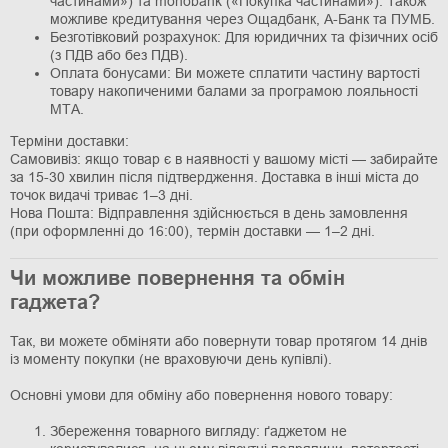
частинами») та monobank («Покупка частинами»). Також
можливе кредитування через Ощадбанк, А-Банк та ПУМБ.
Безготівковий розрахунок: Для юридичних та фізичних осіб
(з ПДВ або без ПДВ).
Оплата бонусами: Ви можете сплатити частину вартості
товару накопиченими балами за програмою лояльності
МТА.
Терміни доставки:
Самовивіз: якщо товар є в наявності у вашому місті — забирайте
за 15-30 хвилин після підтвердження. Доставка в інші міста до
точок видачі триває 1–3 дні.
Нова Пошта: Відправлення здійснюється в день замовлення
(при оформленні до 16:00), термін доставки — 1–2 дні.
Чи можливе повернення та обмін
гаджета?
Так, ви можете обміняти або повернути товар протягом 14 днів
із моменту покупки (не враховуючи день купівлі).
Основні умови для обміну або повернення нового товару:
Збереження товарного вигляду: ґаджетом не