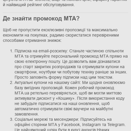
й найвищий рейтинг обслуговування.
Де знайти промокод МТА?
Щоб не пропустити ексклюзивні пропозиції та максимально
економити на покупках, радимо скористатися перевіреними
способами отримання знижок:
Підписка на email-розсилку: Станьте частиною спільноти
МТА та отримуйте персональний промокод МТА прямо на
свою електронну пошту. Це дозволить вам дізнаватися
про старт закритих розпродажів та отримувати купони на
смартфони, ноутбуки чи побутову техніку раніше за інших.
Просто заповніть форму підписки над цим текстом.
Актуальні купони на нашому сайті: Ми щодня оновлюємо
базу вигідних пропозицій. Кожен робочий промокод
МТА.ua ретельно перевіряється, щоб ви могли миттєво
активувати дисконт у «Кошику». Після використання коду
не забудьте підписатися на наші оновлення, щоб
автоматично отримувати свіжі ваучери на майбутні
замовлення.
Соціальні мережі та месенджери: Підписуйтесь на
офіційні сторінки МТА у Facebook, Instagram та Telegram.
Це найшвидший шлях бути в курсі анонсів Нічних