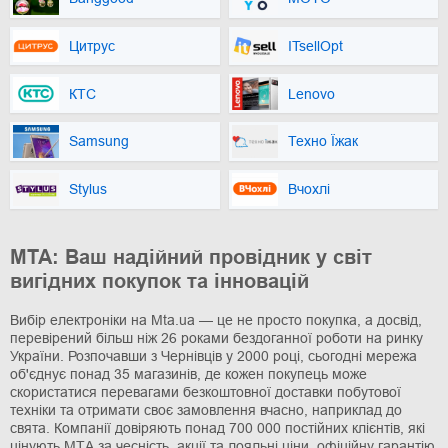
Цитрус
ITsellOpt
КТС
Lenovo
Samsung
Техно Їжак
Stylus
Вчохлі
МТА: Ваш надійний провідник у світ
вигідних покупок та інновацій
Вибір електроніки на Мta.ua — це не просто покупка, а досвід,
перевірений більш ніж 26 роками бездоганної роботи на ринку
України. Розпочавши з Чернівців у 2000 році, сьогодні мережа
об'єднує понад 35 магазинів, де кожен покупець може
скористатися перевагами безкоштовної доставки побутової
техніки та отримати своє замовлення вчасно, наприклад до
свята. Компанії довіряють понад 700 000 постійних клієнтів, які
цінують МТА за чесність, акції та лояльні ціни, офіційну гарантію