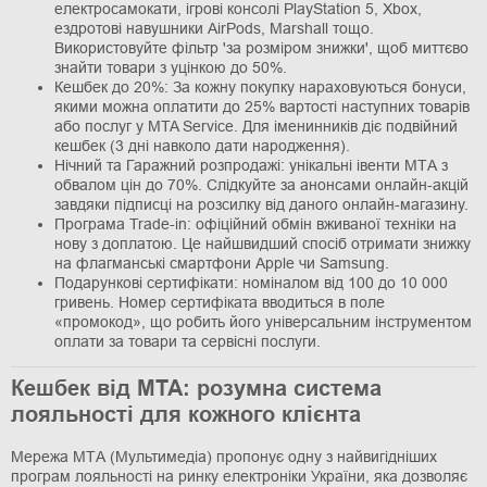
електросамокати, ігрові консолі PlayStation 5, Xbox,
ездротові навушники AirPods, Marshall тощо.
Використовуйте фільтр 'за розміром знижки', щоб миттєво
знайти товари з уцінкою до 50%.
Кешбек до 20%: За кожну покупку нараховуються бонуси,
якими можна оплатити до 25% вартості наступних товарів
або послуг у MTA Service. Для іменинників діє подвійний
кешбек (3 дні навколо дати народження).
Нічний та Гаражний розпродажі: унікальні івенти МТА з
обвалом цін до 70%. Слідкуйте за анонсами онлайн-акцій
завдяки підписці на розсилку від даного онлайн-магазину.
Програма Trade-in: офіційний обмін вживаної техніки на
нову з доплатою. Це найшвидший спосіб отримати знижку
на флагманські смартфони Apple чи Samsung.
Подарункові сертифікати: номіналом від 100 до 10 000
гривень. Номер сертифіката вводиться в поле
«промокод», що робить його універсальним інструментом
оплати за товари та сервісні послуги.
Кешбек від МТА: розумна система
лояльності для кожного клієнта
Мережа МТА (Мультимедіа) пропонує одну з найвигідніших
програм лояльності на ринку електроніки України, яка дозволяє