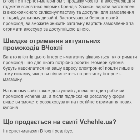
ВЧохлі є інтернет-магазином з продажу чохлів та аксесуарів для
гаджетів всесвітньо відомих брендів. Захисні вироби виготовлені
із високоякісного силікону/пластику та доступні для замовлення
в індивідуальному дизайні. Застосувавши безкоштовний
промокод, ви зможете знизити загальну вартість замовлення та
отримати аксесуар за доступнішою ціною.
Швидке отримання актуальних
промокодів ВЧохлі
Багато клієнтів цього інтернет-магазину цікавляться, як отримати
промокод і що для цього потрібно робити. Номери купонів
будуть надсилатися на вашу адресу електронної пошти лише в
тому випадку, якщо ви підпишетесь на розсилку інтернет-
магазину.
На нашому сайті також доступний далеко не один робочий
промокод Vchehle.ua, а після підписки на розсилку у формі
вище ви зможете розраховувати на постійне отримання нових
купонів.
Що продається на сайті Vchehle.ua?
Інтернет-магазин ВЧохлі реалізує: