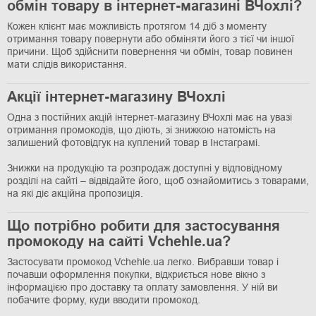
обмін товару в інтернет-магазині ВЧохлі?
Кожен клієнт має можливість протягом 14 діб з моменту
отримання товару повернути або обміняти його з тієї чи іншої
причини. Щоб здійснити повернення чи обмін, товар повинен
мати слідів використання.
Акції інтернет-магазину ВЧохлі
Одна з постійних акцій інтернет-магазину ВЧохлі має на увазі
отримання промокодів, що діють, зі знижкою натомість на
залишений фотовідгук на куплений товар в Інстаграмі.
Знижки на продукцію та розпродаж доступні у відповідному
розділі на сайті – відвідайте його, щоб ознайомитись з товарами,
на які діє акційна пропозиція.
Що потрібно робити для застосування
промокоду на сайті Vchehle.ua?
Застосувати промокод Vchehle.ua легко. Вибравши товар і
почавши оформлення покупки, відкриється нове вікно з
інформацією про доставку та оплату замовлення. У ній ви
побачите форму, куди вводити промокод.