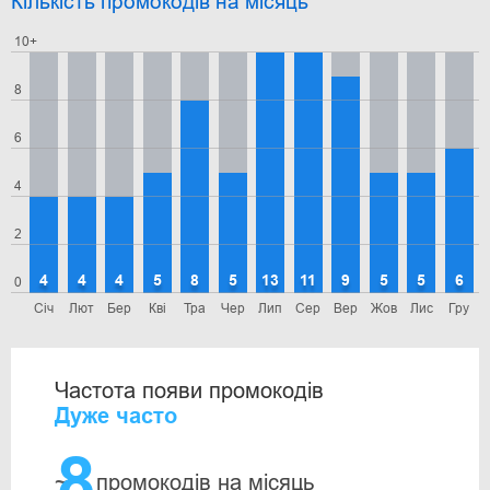
Кількість промокодів на місяць
10+
8
6
4
2
4
4
4
5
8
5
13
11
9
5
5
6
0
Січ
Лют
Бер
Кві
Тра
Чер
Лип
Сер
Вер
Жов
Лис
Гру
Частота появи промокодів
Дуже часто
8
~
промокодів на місяць