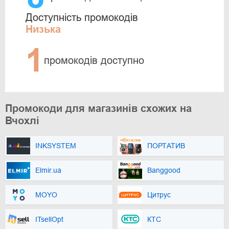
Доступність промокодів
Низька
1
промокодів доступно
Промокоди для магазинів схожих на
Вчохлі
INKSYSTEM
ПОРТАТИВ
Elmir.ua
Banggood
MOYO
Цитрус
ITsellOpt
КТС