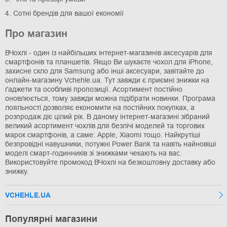
4. Сотні брендів для вашої економії
Про магазин
ВЧохлі - один із найбільших інтернет-магазинів аксесуарів для
смартфонів та планшетів. Якщо Ви шукаєте чохол для iPhone,
захисне скло для Samsung або інші аксесуари, завітайте до
онлайн-магазину Vchehle.ua. Тут завжди є приємні знижки на
ґаджети та особливі пропозиції. Асортимент постійно
оновлюється, тому завжди можна підібрати новинки. Програма
лояльності дозволяє економити на постійних покупках, а
розпродаж діє цілий рік. В даному інтернет-магазині зібраний
великий асортимент чохлів для безлічі моделей та торгових
марок смартфонів, а саме: Apple, Xiaomi тощо. Найкрутіші
безпровідні навушники, потужні Power Bank та навіть найновіші
моделі смарт-годинників зі знижками чекають на вас.
Використовуйте промокод ВЧохлі на безкоштовну доставку або
знижку.
VCHEHLE.UA
Популярні магазини