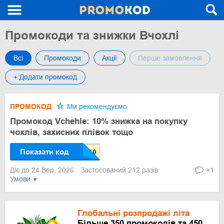
Промокоди та знижки Вчохлі
Всі
Промокоди
Акції
Перше замовлення
+ Додати промокод
ПРОМОКОД
Ми рекомендуємо
Промокод Vchehle: 10% знижка на покупку
чохлів, захисних плівок тощо
Показати код
Діє до 24 Вер, 2026
Застосований 212 разів
+1
Умови
Глобальні розпродажі літа
Більше 350 промокодів та 450