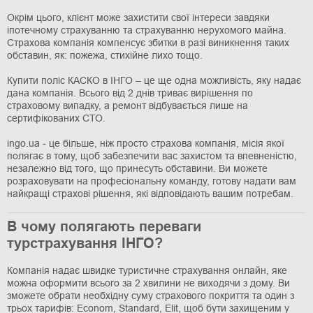
Окрім цього, клієнт може захистити свої інтереси завдяки
іпотечному страхуванню та страхуванню нерухомого майна.
Страхова компанія компенсує збитки в разі виникнення таких
обставин, як: пожежа, стихійне лихо тощо.
Купити поліс КАСКО в ІНГО – це ще одна можливість, яку надає
дана компанія. Всього від 2 днів триває вирішення по
страховому випадку, а ремонт відбувається лише на
сертифікованих СТО.
ingo.ua - це більше, ніж просто страхова компанія, місія якої
полягає в тому, щоб забезпечити вас захистом та впевненістю,
незалежно від того, що принесуть обставини. Ви можете
розраховувати на професіональну команду, готову надати вам
найкращі страхові рішення, які відповідають вашим потребам.
В чому полягають переваги
турстрахування ІНГО?
Компанія надає швидке туристичне страхування онлайн, яке
можна оформити всього за 2 хвилини не виходячи з дому. Ви
зможете обрати необхідну суму страхового покриття та один з
трьох тарифів: Econom, Standard, Elit, щоб бути захищеним у