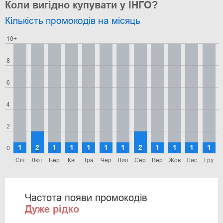
Коли вигідно купувати у ІНГО?
Кількість промокодів на місяць
10+
8
6
4
2
1
2
1
1
1
1
1
2
1
1
1
1
0
Січ
Лют
Бер
Кві
Тра
Чер
Лип
Сер
Вер
Жов
Лис
Гру
Частота появи промокодів
Дуже рідко