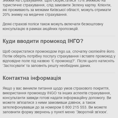
знижки на страхування. Щоб скористатися 15% знижкою на
туристичне страхування, слід замовити Зелену картку. Клієнти,
які проживають за межами Київської області, можуть отримати
20% знижку на медичне страхування.
Деякі страхові поліси також можуть включати безкоштовну
консультацію в рамках акційних пропозицій.
Куди вводити промокод ІНГО?
Щоб скористатися промокодом ingo.ua, спочатку скопіюйте його.
Потім оберіть потрібну послугу страхування і вставте промокод у
відповідне поле під назвою ‘Є промокод?’. Після цього натисніть
‘Застосувати’ та заповніть решту необхідних даних.
Контактна інформація
Якщо у вас виникли питання щодо умов страхового покриття,
використання промокоду INGO та інших аспектів страхування,
консультанти завжди готові надати інформаційну допомогу. Ви
можете зв'язатися з ними замовивши дзвінок, а також
зателефонувавши до за номером 0 800 215 553. Ви можете
заповнити форму звернень у пункті меню ‘Зворотній зв’язок’.