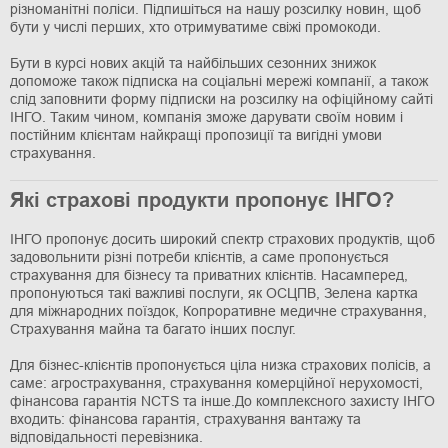
різноманітні поліси. Підпишіться на нашу розсилку новин, щоб
бути у числі перших, хто отримуватиме свіжі промокоди.
Бути в курсі нових акцій та найбільших сезонних знижок
допоможе також підписка на соціальні мережі компанії, а також
слід заповнити форму підписки на розсилку на офіційному сайті
ІНГО. Таким чином, компанія зможе дарувати своїм новим і
постійним клієнтам найкращі пропозиції та вигідні умови
страхування.
Які страхові продукти пропонує ІНГО?
ІНГО пропонує досить широкий спектр страхових продуктів, щоб
задовольнити різні потреби клієнтів, а саме пропонується
страхування для бізнесу та приватних клієнтів. Насамперед,
пропонуються такі важливі послуги, як ОСЦПВ, Зелена картка
для міжнародних поїздок, Копроративне медичне страхування,
Страхування майна та багато інших послуг.
Для бізнес-клієнтів пропонується ціла низка страхових полісів, а
саме: агрострахування, страхування комерційної нерухомості,
фінансова гарантія NCTS та інше.До комплексного захисту ІНГО
входить: фінансова гарантія, страхування вантажу та
відповідальності перевізника.