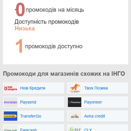
0
<
промокодів на місяць
Доступність промокодів
Низька
1
промокодів доступно
Промокоди для магазинів схожих на ІНГО
Нові Кредити
Твоя Позика
Paysend
Payoneer
TransferGo
Avira credit
Ewacash
CLY