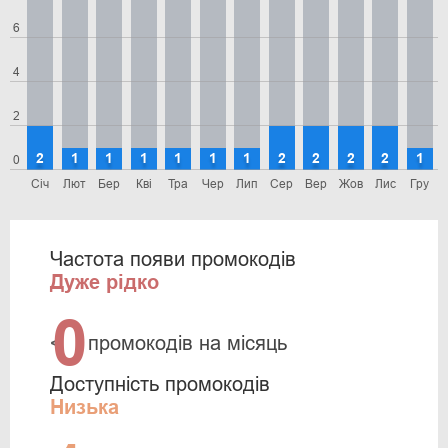
6
4
2
2
1
1
1
1
1
1
2
2
2
2
1
0
Січ
Лют
Бер
Кві
Тра
Чер
Лип
Сер
Вер
Жов
Лис
Гру
Частота появи промокодів
Дуже рідко
0
<
промокодів на місяць
Доступність промокодів
Низька