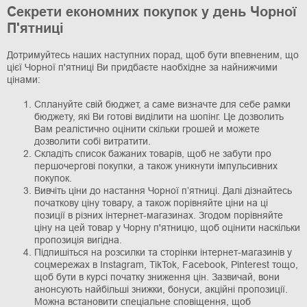
Секрети економних покупок у день Чорної
П'ятниці
Дотримуйтесь наших наступних порад, щоб бути впевненим, що
цієї Чорної п'ятниці Ви придбаєте наобхідне за найнижчими
цінами:
Сплануйте свій бюджет, а саме визначте для себе рамки
бюджету, які Ви готові виділити на шопінг. Це дозволить
Вам реалістично оцінити скільки грошей и можете
дозволити собі витратити.
Складіть список бажаних товарів, щоб не забути про
першочергові покупки, а також уникнути імпульсивних
покупок.
Вивчіть ціни до настання Чорної п’ятниці. Далі дізнайтесь
початкову ціну товару, а також порівняйте ціни на ці
позиції в різних інтернет-магазинах. Згодом порівняйте
ціну на цей товар у Чорну п'ятницю, щоб оцінити наскільки
пропозиція вигідна.
Підпишіться на розсилки та сторінки інтернет-магазинів у
соцмережах в Instagram, TikTok, Facebook, Pinterest тощо,
щоб бути в курсі початку зниження цін. Зазвичай, вони
анонсують найбільші знижки, бонуси, акційні пропозиції.
Можна встановити спеціальне сповіщення, щоб