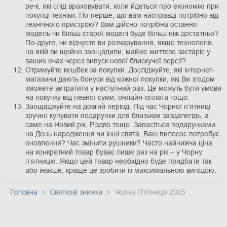
речі, які слід враховувати, коли йдеться про економію при
покупці техніки. По-перше, що вам насправді потрібно від
технічного пристрою? Вам дійсно потрібна остання
модель чи більш старої моделі буде більш ніж достатньо?
По-друге, чи відчуєте ви розчарування, якщо технологія,
на якій ви щойно заощадили, майже миттєво застаріє у
ваших очах через випуск нової блискучої версії?
Отримуйте кешбек за покупки. Досліджуйте, які інтернет-
магазини дають бонуси від кожної покупки, які Ви згодом
зможете витратити у наступний раз. Це можуть бути умови
на покупку від певної суми, онлайн-оплата тощо.
Заощаджуйте на довгий період. Під час Чорної п’ятниці
зручно купувати подарунки для близьких заздалегідь, а
саме на Новий рік, Різдво тощо. Запасіться подарунками
на День народження чи інші свята. Ваш пилосос потребує
оновлення? Час змінити рушники? Часто найнижча ціна
на конкретний товар буває лише раз на рік – у Чорну
п’ятницю. Якщо цей товар необхідно буде придбати так
або інакше, краще це зробити із максимальною вигодою.
Головна
Святкові знижки
Чорна П'ятниця 2025