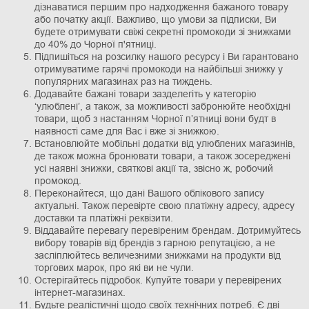
дізнаватися першим про надходження бажаного товару
або початку акції. Важливо, що умови за підписки, Ви
будете отримувати свіжі секретні промокоди зі знижками
до 40% до Чорної п'ятниці.
Підпишіться на розсилку нашого ресурсу і Ви гарантовано
отримуватиме гарячі промокоди на найбільші знижку у
популярних магазинах раз на тиждень.
Додавайте бажані товари зазделегіть у категорію
‘улюблені’, а також, за можливості забронюйте необхідні
товари, щоб з настанням Чорної п’ятниці вони будт в
наявності саме для Вас і вже зі знижкою.
Встановлюйте мобільні додатки від улюблених магазинів,
де також можна бронювати товари, а також зосереджені
усі наявні знижки, святкові акції та, звісно ж, робочий
промокод.
Переконайтеся, що дані Вашого облікового запису
актуальні. Також перевірте свою платіжну адресу, адресу
доставки та платіжні реквізити.
Віддавайте перевагу перевіреним брендам. Дотримуйтесь
вибору товарів від брендів з гарною репутацією, а не
засліплюйтесь величезними знижками на продукти від
торгових марок, про які ви не чули.
Остерігайтесь підробок. Купуйте товари у перевірених
інтернет-магазинах.
Будьте реалістичні щодо своїх технічних потреб. Є дві