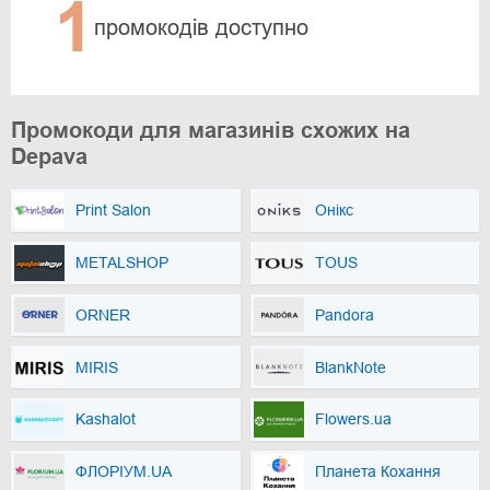
1
промокодів доступно
Промокоди для магазинів схожих на
Depava
Print Salon
Онікс
METALSHOP
TOUS
ORNER
Pandora
MIRIS
BlankNote
Kashalot
Flowers.ua
ФЛОРІУМ.UA
Планета Кохання