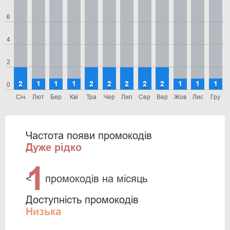
6
4
2
2
1
1
1
2
2
2
2
2
1
1
1
0
Січ
Лют
Бер
Кві
Тра
Чер
Лип
Сер
Вер
Жов
Лис
Гру
Частота появи промокодів
Дуже рідко
1
<
промокодів на місяць
Доступність промокодів
Низька