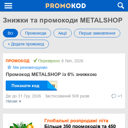
Знижки та промокоди METALSHOP
Всі
Промокоди
Акції
Перше замовлення
+ Додати промокод
ПРОМОКОД
Перевірено
8 Лип, 2026
Ми рекомендуємо
Промокод METALSHOP із 6% знижкою
Показати код
Діє до 31 Гру, 2026
Застосований 508 разів
+1
Умови
Глобальні розпродажі літа
Більше 350 промокодів та 450