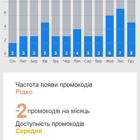
6
4
2
2
3
3
5
3
3
4
3
3
6
7
5
0
Січ
Лют
Бер
Кві
Тра
Чер
Лип
Сер
Вер
Жов
Лис
Гру
Частота появи промокодів
Рідко
2
~
промокодів на місяць
Доступність промокодів
Середня