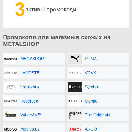
3
активні промокоди
Промокоди для магазинів схожих на
METALSHOP
MEGASPORT
PUMA
LACOSTE
VOVK
brabrabra
Symbol
Reserved
Mohito
VaLeo&V™
The Originals
Modivo.ua
ARGO