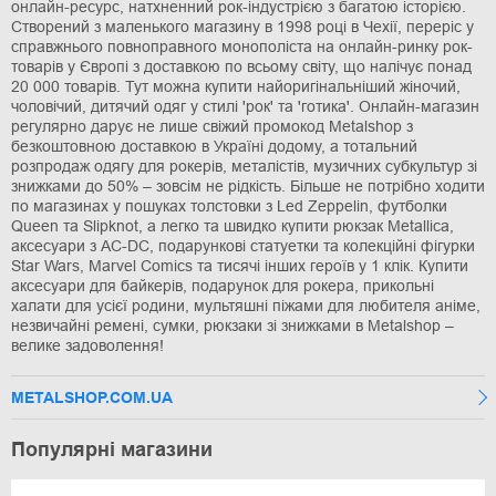
онлайн-ресурс, натхненний рок-індустрією з багатою історією.
Створений з маленького магазину в 1998 році в Чехії, переріс у
справжнього повноправного монополіста на онлайн-ринку рок-
товарів у Європі з доставкою по всьому світу, що налічує понад
20 000 товарів. Тут можна купити найоригінальніший жіночий,
чоловічий, дитячий одяг у стилі 'рок' та 'готика'. Онлайн-магазин
регулярно дарує не лише свіжий промокод Metalshop з
безкоштовною доставкою в Україні додому, а тотальний
розпродаж одягу для рокерів, металістів, музичних субкультур зі
знижками до 50% – зовсім не рідкість. Більше не потрібно ходити
по магазинах у пошуках толстовки з Led Zeppelin, футболки
Queen та Slipknot, а легко та швидко купити рюкзак Metallica,
аксесуари з AC-DC, подарункові статуетки та колекційні фігурки
Star Wars, Marvel Comics та тисячі інших героїв у 1 клік. Купити
аксесуари для байкерів, подарунок для рокера, прикольні
халати для усієї родини, мультяшні піжами для любителя аніме,
незвичайні ремені, сумки, рюкзаки зі знижками в Metalshop –
велике задоволення!
METALSHOP.COM.UA
Популярні магазини