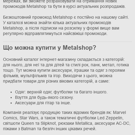
мережах, ви зможете розраховувати на отримання нових
промокодів Metalshop та бути в курсі актуальних розпродажів.
Безкоштовний промокод Metalshop є постійно на нашому сайті.
У каталозі можна знайти кілька актуальних промокодів
Metalshop, а після підписки на розсилку у формі вище вам
регулярно відправлятимуться найсвіжіші промокоди.
Що можна купити у Metalshop?
Основний каталог інтернет-магазину складається з категорій:
для нього, для неї та для дітей та стилі рок, панк, метал, готика
тощо. Тут можна купити аксесуари, іграшки та одяг з героями
фільмів, мультфільмів та ігор. Виходячи з цього, можна
придбати товари для різних вікових категорій, а саме:
Одяг: верхній одяг, футболки та багато іншого.
Взуття для будь-якого сезону.
Аксесуари для гітар та інше.
Компанія реалізує продукцію таких відомих брендів як: Marvel
Comics, Star Wars, а також тематичні футболки Led Zeppelin,
світшоти Queen та Slipknot, рюкзаки Metallica, аксесуари AC-DC,
піжами з Batman та безліч інших цікавих речей.