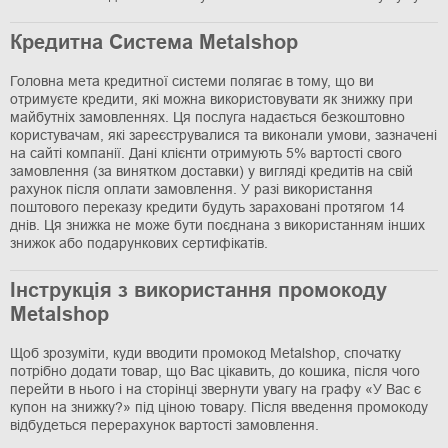
Кредитна Система Metalshop
Головна мета кредитної системи полягає в тому, що ви
отримуєте кредити, які можна використовувати як знижку при
майбутніх замовленнях. Ця послуга надається безкоштовно
користувачам, які зареєструвалися та виконали умови, зазначені
на сайті компанії. Дані клієнти отримують 5% вартості свого
замовлення (за винятком доставки) у вигляді кредитів на свій
рахунок після оплати замовлення. У разі використання
поштового переказу кредити будуть зараховані протягом 14
днів. Ця знижка не може бути поєднана з використанням інших
знижок або подарункових сертифікатів.
Інструкція з використання промокоду
Metalshop
Щоб зрозуміти, куди вводити промокод Metalshop, спочатку
потрібно додати товар, що Вас цікавить, до кошика, після чого
перейти в нього і на сторінці звернути увагу на графу «У Вас є
купон на знижку?» під ціною товару. Після введення промокоду
відбудеться перерахунок вартості замовлення.