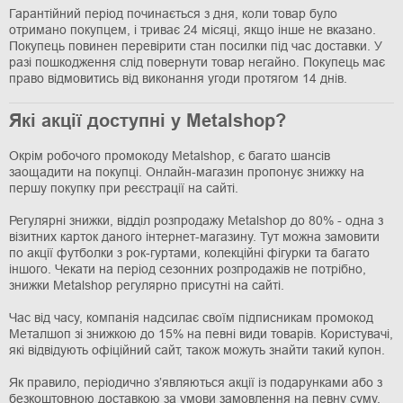
Гарантійний період починається з дня, коли товар було
отримано покупцем, і триває 24 місяці, якщо інше не вказано.
Покупець повинен перевірити стан посилки під час доставки. У
разі пошкодження слід повернути товар негайно. Покупець має
право відмовитись від виконання угоди протягом 14 днів.
Які акції доступні у Metalshop?
Окрім робочого промокоду Metalshop, є багато шансів
заощадити на покупці. Онлайн-магазин пропонує знижку на
першу покупку при реєстрації на сайті.
Регулярні знижки, відділ розпродажу Metalshop до 80% - одна з
візитних карток даного інтернет-магазину. Тут можна замовити
по акції футболки з рок-гуртами, колекційні фігурки та багато
іншого. Чекати на період сезонних розпродажів не потрібно,
знижки Metalshop регулярно присутні на сайті.
Час від часу, компанія надсилає своїм підписникам промокод
Металшоп зі знижкою до 15% на певні види товарів. Користувачі,
які відвідують офіційний сайт, також можуть знайти такий купон.
Як правило, періодично з’являються акції із подарунками або з
безкоштовною доставкою за умови замовлення на певну суму.