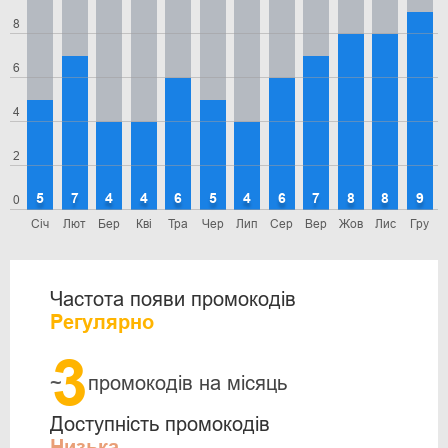
8
6
4
2
5
7
4
4
6
5
4
6
7
8
8
9
0
Січ
Лют
Бер
Кві
Тра
Чер
Лип
Сер
Вер
Жов
Лис
Гру
Частота появи промокодів
Регулярно
3
~
промокодів на місяць
Доступність промокодів
Низька