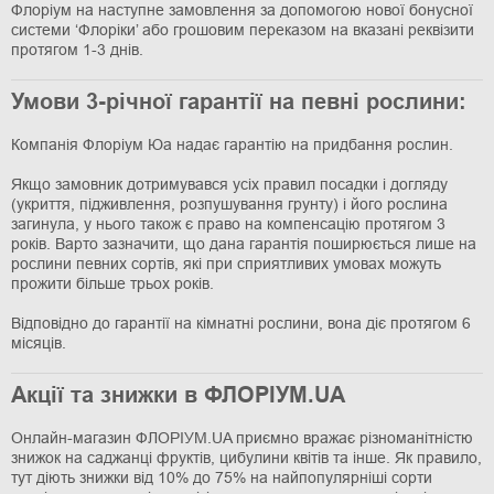
Флоріум на наступне замовлення за допомогою нової бонусної
системи ‘Флоріки’ або грошовим переказом на вказані реквізити
протягом 1-3 днів.
Умови 3-річної гарантії на певні рослини:
Компанія Флоріум Юа надає гарантію на придбання рослин.
Якщо замовник дотримувався усіх правил посадки і догляду
(укриття, підживлення, розпушування грунту) і його рослина
загинула, у нього також є право на компенсацію протягом 3
років. Варто зазначити, що дана гарантія поширюється лише на
рослини певних сортів, які при сприятливих умовах можуть
прожити більше трьох років.
Відповідно до гарантії на кімнатні рослини, вона діє протягом 6
місяців.
Акції та знижки в ФЛОРІУМ.UA
Онлайн-магазин ФЛОРІУМ.UA приємно вражає різноманітністю
знижок на саджанці фруктів, цибулини квітів та інше. Як правило,
тут діють знижки від 10% до 75% на найпопулярніші сорти