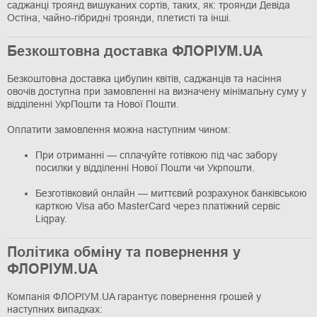
саджанці троянд вишуканих сортів, таких, як: троянди Девіда
Остіна, чайно-гібридні троянди, плетисті та інші.
Безкоштовна доставка ФЛОРІУМ.UA
Безкоштовна доставка цибулин квітів, саджанців та насіння
овочів доступна при замовленні на визначену мінімальну суму у
відділенні УкрПошти та Нової Пошти.
Оплатити замовлення можна наступним чином:
При отриманні — сплачуйте готівкою під час забору
посилки у відділенні Нової Пошти чи Укрпошти.
Безготівковий онлайн — миттєвий розрахунок банківською
карткою Visa або MasterCard через платіжний сервіс
Liqpay.
Політика обміну та повернення у
ФЛОРІУМ.UA
Компанія ФЛОРІУМ.UA гарантує повернення грошей у
наступних випадках: