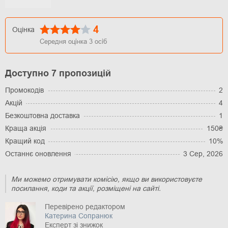
4
Оцінка
Середня оцінка
3
осіб
Доступно 7 пропозицій
Промокодів
2
Акцій
4
Безкоштовна доставка
1
Краща акція
150₴
Кращий код
10%
Останнє оновлення
3 Сер, 2026
Ми можемо отримувати комісію, якщо ви використовуєте
посилання, коди та акції, розміщені на сайті.
Перевірено редактором
Катерина Сопранюк
Експерт зі знижок