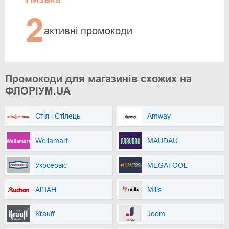
2
активні промокоди
Промокоди для магазинів схожих на
ФЛОРІУМ.UA
Стіл і Стілець
Amway
Wellamart
MAUDAU
Укрсервіс
MEGATOOL
АШАН
Mills
Krauff
Joom