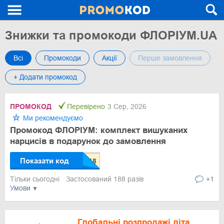
Знижки та промокоди ФЛОРІУМ.UA
Всі
Промокоди
Акції
Перше замовлення
+ Додати промокод
ПРОМОКОД
Перевірено
3 Сер, 2026
Ми рекомендуємо
Промокод ФЛОРІУМ: комплект вишуканих
нарцисів в подарунок до замовлення
Показати код
Тільки сьогодні
Застосований 188 разів
+1
Умови
Глобальні розпродажі літа