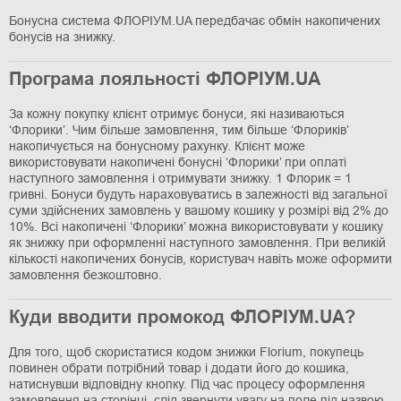
Бонусна система ФЛОРІУМ.UA передбачає обмін накопичених
бонусів на знижку.
Програма лояльності ФЛОРІУМ.UA
За кожну покупку клієнт отримує бонуси, які називаються
‘Флорики’. Чим більше замовлення, тим більше ‘Флориків’
накопичується на бонусному рахунку. Клієнт може
використовувати накопичені бонусні ‘Флорики’ при оплаті
наступного замовлення і отримувати знижку. 1 Флорик = 1
гривні. Бонуси будуть нараховуватись в залежності від загальної
суми здійснених замовлень у вашому кошику у розмірі від 2% до
10%. Всі накопичені ‘Флорики’ можна використовувати у кошику
як знижку при оформленні наступного замовлення. При великій
кількості накопичених бонусів, користувач навіть може оформити
замовлення безкоштовно.
Куди вводити промокод ФЛОРІУМ.UA?
Для того, щоб скористатися кодом знижки Florium, покупець
повинен обрати потрібний товар і додати його до кошика,
натиснувши відповідну кнопку. Під час процесу оформлення
замовлення на сторінці, слід звернути увагу на поле під назвою