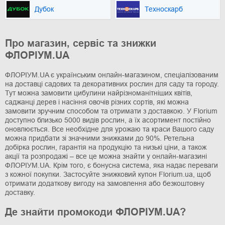
Дубок
Техноскарб
Про магазин, сервіс та знижки
ФЛОРІУМ.UA
ФЛОРІУМ.UA є українським онлайн-магазином, спеціалізованим
на доставці садових та декоративних рослин для саду та городу.
Тут можна замовити цибулини найрізноманітніших квітів,
саджанці дерев і насіння овочів різних сортів, які можна
замовити зручним способом та отримати з доставкою. У Florium
доступно близько 5000 видів рослин, а їх асортимент постійно
оновлюється. Все необхідне для урожаю та краси Вашого саду
можна придбати зі значними знижками до 90%. Ретельна
добірка рослин, гарантія на продукцію та низькі ціни, а також
акції та розпродажі – все це можна знайти у онлайн-магазині
ФЛОРІУМ.UA. Крім того, є бонусна система, яка надає переваги
з кожної покупки. Застосуйте знижковий купон Florium.ua, щоб
отримати додаткову вигоду на замовлення або безкоштовну
доставку.
Де знайти промокоди ФЛОРІУМ.UA?