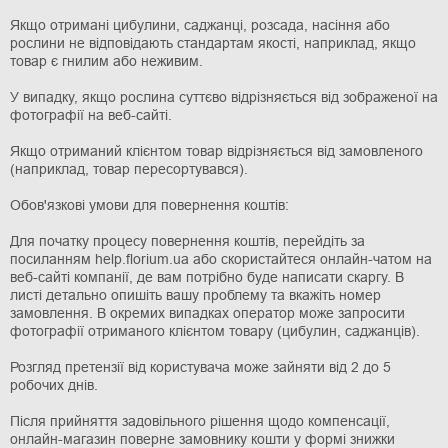
Якщо отримані цибулини, саджанці, розсада, насіння або
рослини не відповідають стандартам якості, наприклад, якщо
товар є гнилим або неживим.
У випадку, якщо рослина суттєво відрізняється від зображеної на
фотографії на веб-сайті.
Якщо отриманий клієнтом товар відрізняється від замовленого
(наприклад, товар пересортувався).
Обов'язкові умови для повернення коштів:
Для початку процесу повернення коштів, перейдіть за
посиланням help.florium.ua або скористайтеся онлайн-чатом на
веб-сайті компанії, де вам потрібно буде написати скаргу. В
листі детально опишіть вашу проблему та вкажіть номер
замовлення. В окремих випадках оператор може запросити
фотографії отриманого клієнтом товару (цибулин, саджанців).
Розгляд претензії від користувача може зайняти від 2 до 5
робочих днів.
Після прийняття задовільного рішення щодо компенсації,
онлайн-магазин поверне замовнику кошти у формі знижки