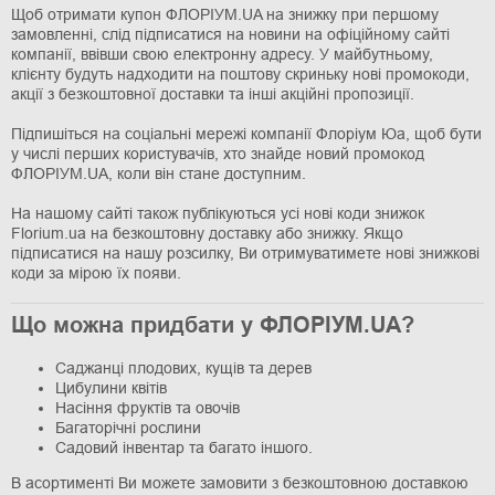
Щоб отримати купон ФЛОРІУМ.UA на знижку при першому
замовленні, слід підписатися на новини на офіційному сайті
компанії, ввівши свою електронну адресу. У майбутньому,
клієнту будуть надходити на поштову скриньку нові промокоди,
акції з безкоштовної доставки та інші акційні пропозиції.
Підпишіться на соціальні мережі компанії Флоріум Юа, щоб бути
у числі перших користувачів, хто знайде новий промокод
ФЛОРІУМ.UA, коли він стане доступним.
На нашому сайті також публікуються усі нові коди знижок
Florium.ua на безкоштовну доставку або знижку. Якщо
підписатися на нашу розсилку, Ви отримуватимете нові знижкові
коди за мірою їх появи.
Що можна придбати у ФЛОРІУМ.UA?
Саджанці плодових, кущів та дерев
Цибулини квітів
Насіння фруктів та овочів
Багаторічні рослини
Садовий інвентар та багато іншого.
В асортименті Ви можете замовити з безкоштовною доставкою