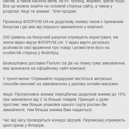
овочів, а також насіння квітів, як-от: троянд, жоржин, ірисів тощо.
Все це можна знайти на головній сторінці сайту, а також у
розділах ‘Акції та знижки’, ‘Хіти продаж’.
Промокод ФЛОРІУМ.UA на додаткову знижку також є приємним
бонусом і діє вже від першого замовлення у компанії.
200 гривень на бонусний рахунок отримують користувачі, які
зняли відео-відгук ФЛОРІУМ.UA. У відео варто детально
розповісти свої враження про товар і розмістити його на
особистій сторінці у Фейсбуці.
Безкоштовна доставка Florium.Ua діє на певну суму замовлення,
яка зазначена на офіційному сайті компанії.
У пункті меню ‘Отримайте подарунки’ містяться актуальні
способи економії на замовленнях у даному онлайн-магазині.
Акція ‘Прогресивна знижка’ передбачає додаткові знижки до 15%
при замовленні від 2 та більше товарів. Принцип є дуже
простим: чим більше упаковок одного сорту рослин Ви
замовляєте, тим більша знижка Вам надається.
Час від часу проводиться конкурс відгуків. Переможці отримують
цінні призи у Флоріум.