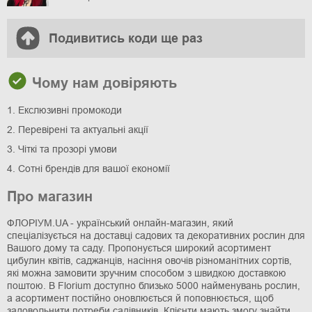
Подивитись коди ще раз
Чому нам довіряють
1. Екслюзивні промокоди
2. Перевірені та актуальні акції
3. Чіткі та прозорі умови
4. Сотні брендів для вашої економії
Про магазин
ФЛОРІУМ.UA - український онлайн-магазин, який
спеціалізується на доставці садових та декоративних рослин для
Вашого дому та саду. Пропонується широкий асортимент
цибулин квітів, саджанців, насіння овочів різноманітних сортів,
які можна замовити зручним способом з швидкою доставкою
поштою. В Florium доступно близько 5000 найменувань рослин,
а асортимент постійно оновлюється й поповнюється, щоб
задовольнити потреби садівників. Клієнти мають змогу знайти