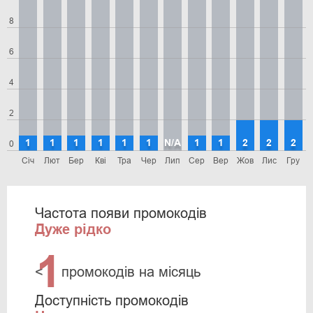
8
6
4
2
1
1
1
1
1
1
N/A
1
1
2
2
2
0
Січ
Лют
Бер
Кві
Тра
Чер
Лип
Сер
Вер
Жов
Лис
Гру
Частота появи промокодів
Дуже рідко
1
<
промокодів на місяць
Доступність промокодів