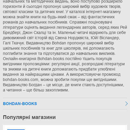
навчальних та методичних видань, воно поступово розширило
горизонти й сьогодні пропонує широкий вибір художніх творів,
світової класики та дитячих книг. У каталозі інтернет-магазину
можна знайти книги на будь-який смак – від фантастичних
романів до навчальних посібників. Справжні поціновувачі
літератури оцінять видання легендарних авторів, серед яких Рей
Бредбері, Джон Скалці та ін. Маленькі читачі відкриють для себе
дивовижний світ історій від Свена Нордквіста, Юйї Вісландер,
Галі Ткачук. Видавництво Bohdan пропонує широкий вибір
шкільних посібників та книг для школярів, які допомагають
поглибити знання та підготуватися до навчальних викликів.
Онлайн-книгарня Bohdan-books постійно тішить покупців
вигідними пропозиціями: регулярні акції, розпродажі літератури
та знижки на дитячі книги допомагають придбати улюблені
видання за найкращими цінами. А використовуючи промокод
bohdan-books.com, можна зробити покупки ще вигіднішими.
Видавництво Богдан – це місце, де книги стають доступнішими,
а читання – ще більш захопливим.
BOHDAN-BOOKS
Популярні магазини