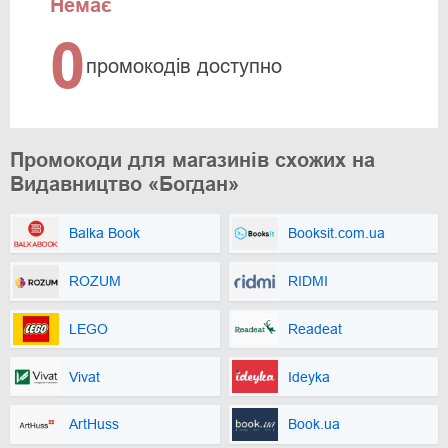
Немає
0
промокодів доступно
Промокоди для магазинів схожих на
Видавництво «Богдан»
Balka Book
Booksit.com.ua
ROZUM
RIDMI
LEGO
Readeat
Vivat
Ideyka
ArtHuss
Book.ua