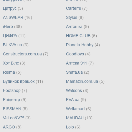
Цитрус
(5)
Carter’s
(7)
ANSWEAR
(16)
Stylus
(8)
iHerb
(38)
Антошка
(9)
ЦИФРА
(11)
HOME CLUB
(6)
BUKVA.ua
(6)
Planeta Hobby
(4)
Constructors.com.ua
(7)
Goodtoys
(4)
Хот Вілс
(3)
Аптека 911
(7)
Reima
(5)
Shafa.ua
(2)
Будинок іграшок
(11)
Mamazin.com.ua
(5)
Footshop
(7)
Watsons
(8)
Епіцентр
(9)
EVA.ua
(9)
FISSMAN
(5)
Wellamart
(6)
VaLeo&V™
(3)
MAUDAU
(13)
ARGO
(8)
Lolo
(6)