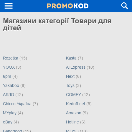
Магазини категорії Товари для
дітей
Rozetka
(15)
Kasta
(7)
YOOX
(3)
AliExpress
(10)
6pm
(4)
Next
(6)
Yakaboo
(8)
Toys
(3)
АЛЛО
(12)
COMFY
(12)
Chicco Україна
(7)
Kedoff.net
(5)
MYplay
(4)
Amazon
(9)
eBay
(4)
Hotline
(6)
Banggood
(19)
MOYO
(13)