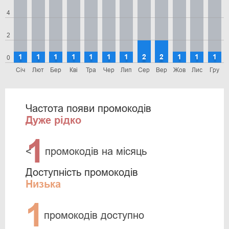
4
2
1
1
1
1
1
1
1
2
2
1
1
1
0
Січ
Лют
Бер
Кві
Тра
Чер
Лип
Сер
Вер
Жов
Лис
Гру
Частота появи промокодів
Дуже рідко
1
<
промокодів на місяць
Доступність промокодів
Низька
1
промокодів доступно