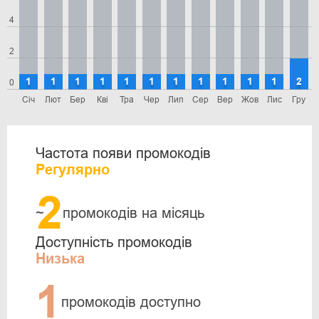
4
2
1
1
1
1
1
1
1
1
1
1
1
2
0
Січ
Лют
Бер
Кві
Тра
Чер
Лип
Сер
Вер
Жов
Лис
Гру
Частота появи промокодів
Регулярно
2
~
промокодів на місяць
Доступність промокодів
Низька
1
промокодів доступно