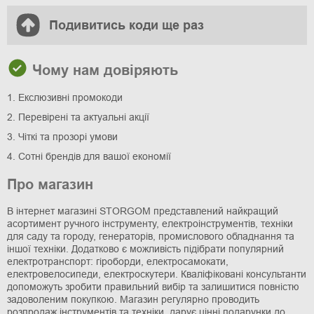
Подивитись коди ще раз
Чому нам довіряють
1. Екслюзивні промокоди
2. Перевірені та актуальні акції
3. Чіткі та прозорі умови
4. Сотні брендів для вашої економії
Про магазин
В інтернет магазині STORGOM представлений найкращий
асортимент ручного інструменту, електроінструментів, техніки
для саду та городу, генераторів, промислового обладнання та
іншої техніки. Додатково є можливість підібрати популярний
електротранспорт: гіроборди, електросамокати,
електровелосипеди, електроскутери. Кваліфіковані консультанти
допоможуть зробити правильний вибір та залишитися повністю
задоволеним покупкою. Магазин регулярно проводить
розпродаж інструментів та техніки, дарує цінні подарунки до