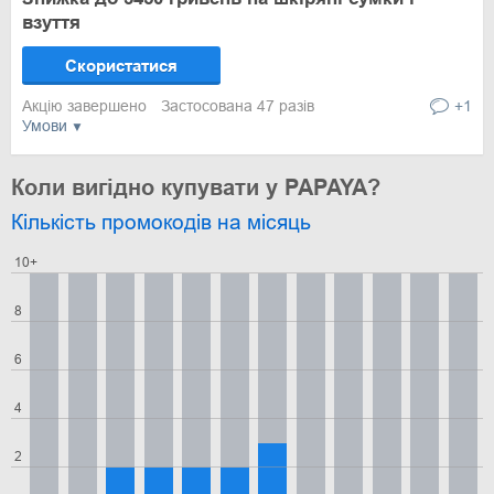
взуття
Скористатися
Акцію завершено
Застосована 47 разів
+1
Умови
Коли вигідно купувати у PAPAYA?
Кількість промокодів на місяць
10+
8
6
4
2