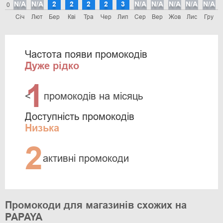
N/A
N/A
2
2
2
2
3
N/A
N/A
N/A
N/A
N/A
0
Січ
Лют
Бер
Кві
Тра
Чер
Лип
Сер
Вер
Жов
Лис
Гру
Частота появи промокодів
Дуже рідко
1
<
промокодів на місяць
Доступність промокодів
Низька
2
активні промокоди
Промокоди для магазинів схожих на
PAPAYA