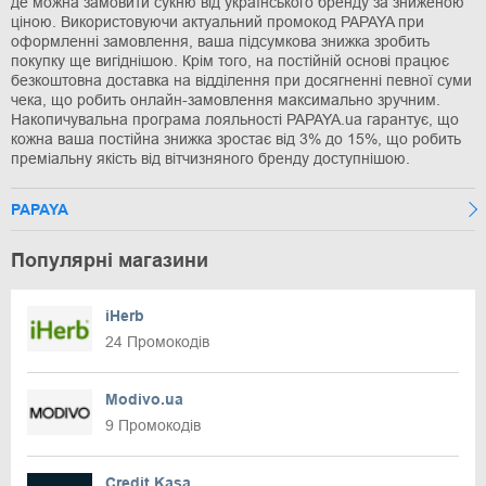
де можна замовити сукню від українського бренду за зниженою
ціною. Використовуючи актуальний промокод PAPAYA при
оформленні замовлення, ваша підсумкова знижка зробить
покупку ще вигіднішою. Крім того, на постійній основі працює
безкоштовна доставка на відділення при досягненні певної суми
чека, що робить онлайн-замовлення максимально зручним.
Накопичувальна програма лояльності PAPAYA.ua гарантує, що
кожна ваша постійна знижка зростає від 3% до 15%, що робить
преміальну якість від вітчизняного бренду доступнішою.
PAPAYA
Популярні магазини
iHerb
24 Промокодів
Modivo.ua
9 Промокодів
Credit Kasa