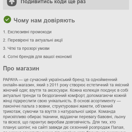
Подивитись коди ще раз
Чому нам довіряють
1. Екслюзивні промокоди
2. Перевірені та актуальні акції
3. Чіткі та прозорі умови
4. Сотні брендів для вашої економії
Про магазин
PAPAYA — це сучасний український бренд та однойменний
онлайн-магазин, який з 2011 року створює естетичний та якісний
жіночий одяг, взуття та аксесуари. Кожна колекція поєднує в собі
актуальні тренди та бездоганний комфорт, допомагаючи кожній
жінці підкреслити свою унікальність. В основі асортименту —
лаконічні пальта з вовни, структуровані жакети, об’ємний
трикотаж, сумочки та взуття з натуральної шкіри. Команда
прискіпливо обирає тканини, віддаючи перевагу бавовні, льону
та віскозі, що гарантує виробам довговічність. Для тих, хто
планує шопінг, на сайті завжди діє сезонний розпродаж Папая,