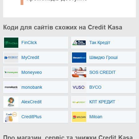
Коди для сайтів схожих на Credit Kasa
FinClick
Так Кредіт
MyCredit
Швидко Гроші
Moneyveo
SOS CREDIT
monobank
ВУСО
AlexCredit
КЛТ КРЕДИТ
CreditPlus
Miloan
Про магазин, сервіс та знижки Credit Kasa