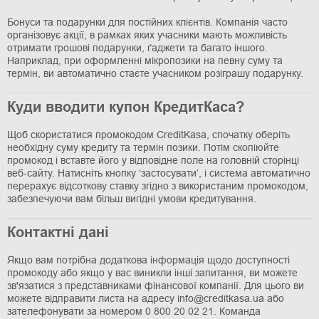
Бонуси та подарунки для постійних клієнтів. Компанія часто
організовує акції, в рамках яких учасники мають можливість
отримати грошові подарунки, ґаджети та багато іншого.
Наприклад, при оформленні мікропозики на певну суму та
термін, ви автоматично стаєте учасником розіграшу подарунку.
Куди вводити купон КредитКаса?
Щоб скористатися промокодом CreditKasa, спочатку оберіть
необхідну суму кредиту та термін позики. Потім скопіюйте
промокод і вставте його у відповідне поле на головній сторінці
веб-сайту. Натисніть кнопку ‘застосувати’, і система автоматично
перерахує відсоткову ставку згідно з використаним промокодом,
забезпечуючи вам більш вигідні умови кредитування.
Контактні дані
Якщо вам потрібна додаткова інформація щодо доступності
промокоду або якщо у вас виникли інші запитання, ви можете
зв'язатися з представниками фінансової компанії. Для цього ви
можете відправити листа на адресу info@creditkasa.ua або
зателефонувати за номером 0 800 20 02 21. Команда