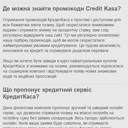
Де можна знайти промокоди Credit Kasa?
Отримання промокодів КредитКаса є простим і доступним для
всіх бажаючих взяти позику. Щоб скористатися знижковими
кодами і отримати знижку на процентну ставку, вам слід
регулярно відвідувати наш сайт. Тут ми регулярно оновлюємо
нашу підбірку промокодів, щоб ви могли скористатися
найвигіднішими умовами кредитування. Це чудова можливість
економити на кредиті та отримувати додаткові переваги.
Якщо ви хочете бути завжди в курсі найактуальніших купонів
КредитКаса зі знижками на позики, рекомендується підписатися
на соцмережі компанії і відстежувати появу нових знижкових
кодів та акційних пропозицій.
Що пропонує кредитний сервіс
КредитКаса?
Дана фінансова компанія пропонує зручний та швидкий онлайн
сервіс, що дозволяє отримати позику на власні потреби на
потрібну суму без зайвих складнощів. Весь процес здійснюється
онлайн. Коли ваша заявка буде схвалена, ви отримаєте