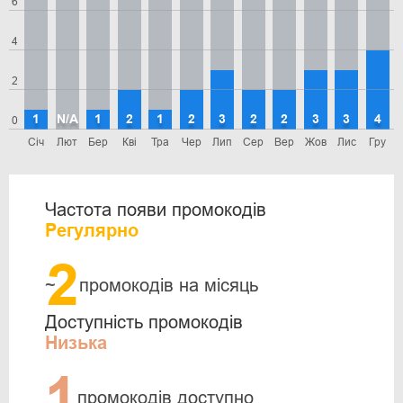
6
4
2
1
N/A
1
2
1
2
3
2
2
3
3
4
0
Січ
Лют
Бер
Кві
Тра
Чер
Лип
Сер
Вер
Жов
Лис
Гру
Частота появи промокодів
Регулярно
2
~
промокодів на місяць
Доступність промокодів
Низька
1
промокодів доступно