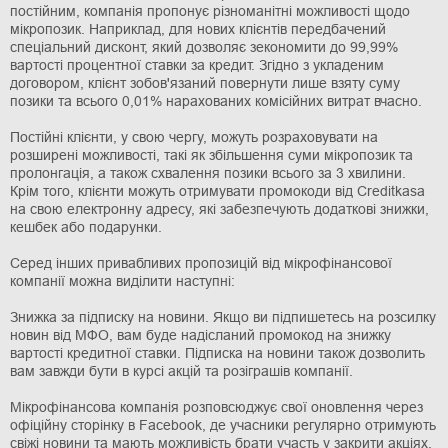
постійним, компанія пропонує різноманітні можливості щодо
мікропозик. Наприклад, для нових клієнтів передбачений
спеціальний дисконт, який дозволяє зекономити до 99,99%
вартості процентної ставки за кредит. Згідно з укладеним
договором, клієнт зобов'язаний повернути лише взяту суму
позики та всього 0,01% нарахованих комісійних витрат вчасно.
Постійні клієнти, у свою чергу, можуть розраховувати на
розширені можливості, такі як збільшення суми мікропозик та
пролонгація, а також схвалення позики всього за 3 хвилини.
Крім того, клієнти можуть отримувати промокоди від Creditkasa
на свою електронну адресу, які забезпечують додаткові знижки,
кешбек або подарунки.
Серед інших привабливих пропозицій від мікрофінансової
компанії можна виділити наступні:
Знижка за підписку на новини. Якщо ви підпишетесь на розсилку
новин від МФО, вам буде надісланий промокод на знижку
вартості кредитної ставки. Підписка на новини також дозволить
вам завжди бути в курсі акцій та розіграшів компанії.
Мікрофінансова компанія розповсюджує свої оновлення через
офіційну сторінку в Facebook, де учасники регулярно отримують
свіжі новини та мають можливість брати участь у закрити акціях.