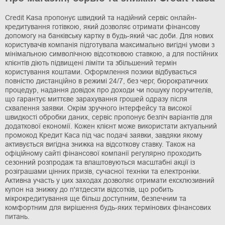
Credit Kasa пропонує швидкий та надійний сервіс онлайн-
кредитування готівкою, який дозволяє отримати фінансову
допомогу на банківську картку в будь-який час доби. Для нових
користувачів компанія підготувала максимально вигідні умови з
мінімальною символічною відсотковою ставкою, а для постійних
клієнтів діють підвищені ліміти та збільшений термін
користування коштами. Оформлення позики відбувається
повністю дистанційно в режимі 24/7, без черг, бюрократичних
процедур, надання довідок про доходи чи пошуку поручителів,
що гарантує миттєве зарахування грошей одразу після
схвалення заявки. Окрім зручного інтерфейсу та високої
швидкості обробки даних, сервіс пропонує безліч варіантів для
додаткової економії. Кожен клієнт може використати актуальний
промокод Кредит Каса під час подачі заявки, завдяки якому
активується вигідна знижка на відсоткову ставку. Також на
офіційному сайті фінансової компанії регулярно проходить
сезонний розпродаж та влаштовуються масштабні акції із
розіграшами цінних призів, сучасної техніки та електроніки.
Активна участь у цих заходах дозволяє отримати ексклюзивний
купон на знижку до п'ятдесяти відсотків, що робить
мікрокредитування ще більш доступним, безпечним та
комфортним для вирішення будь-яких термінових фінансових
питань.