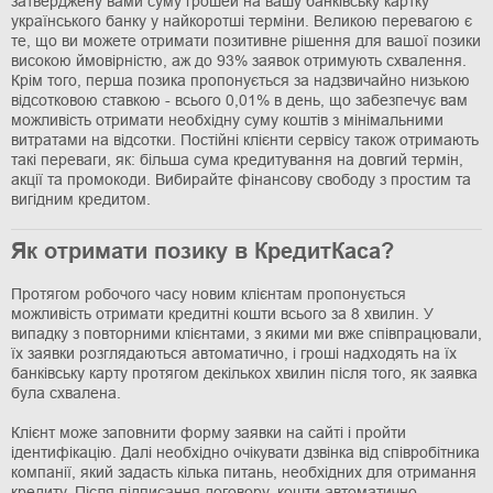
затверджену вами суму грошей на вашу банківську картку
українського банку у найкоротші терміни. Великою перевагою є
те, що ви можете отримати позитивне рішення для вашої позики
високою ймовірністю, аж до 93% заявок отримують схвалення.
Крім того, перша позика пропонується за надзвичайно низькою
відсотковою ставкою - всього 0,01% в день, що забезпечує вам
можливість отримати необхідну суму коштів з мінімальними
витратами на відсотки. Постійні клієнти сервісу також отримають
такі переваги, як: більша сума кредитування на довгий термін,
акції та промокоди. Вибирайте фінансову свободу з простим та
вигідним кредитом.
Як отримати позику в КредитКаса?
Протягом робочого часу новим клієнтам пропонується
можливість отримати кредитні кошти всього за 8 хвилин. У
випадку з повторними клієнтами, з якими ми вже співпрацювали,
їх заявки розглядаються автоматично, і гроші надходять на їх
банківську карту протягом декількох хвилин після того, як заявка
була схвалена.
Клієнт може заповнити форму заявки на сайті і пройти
ідентифікацію. Далі необхідно очікувати дзвінка від співробітника
компанії, який задасть кілька питань, необхідних для отримання
кредиту. Після підписання договору, кошти автоматично