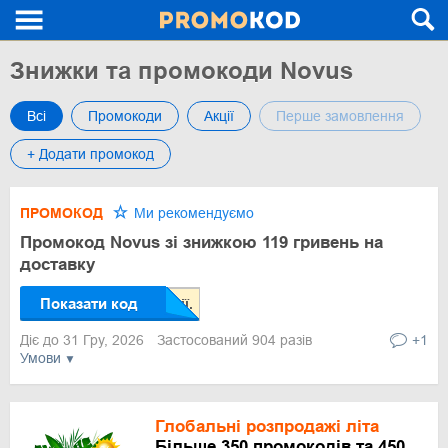
Знижки та промокоди Novus
Всі
Промокоди
Акції
Перше замовлення
+ Додати промокод
ПРОМОКОД
Ми рекомендуємо
Промокод Novus зі знижкою 119 гривень на
доставку
Показати код
Діє до 31 Гру, 2026
Застосований 904 разів
+1
Умови
Глобальні розпродажі літа
Більше 350 промокодів та 450