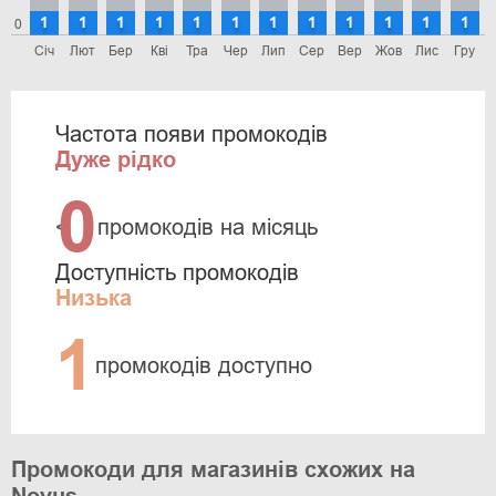
1
1
1
1
1
1
1
1
1
1
1
1
0
Січ
Лют
Бер
Кві
Тра
Чер
Лип
Сер
Вер
Жов
Лис
Гру
Частота появи промокодів
Дуже рідко
0
<
промокодів на місяць
Доступність промокодів
Низька
1
промокодів доступно
Промокоди для магазинів схожих на