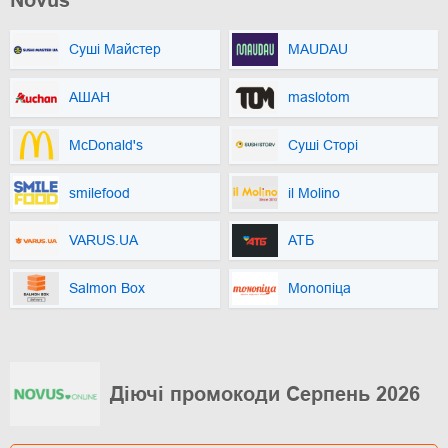
Novus
Суші Майстер
MAUDAU
АШАН
maslotom
McDonald's
Суші Сторі
smilefood
il Molino
VARUS.UA
АТБ
Salmon Box
Monoпіца
Діючі промокоди Серпень 2026