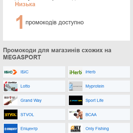
Низька
1
промокодів доступно
Промокоди для магазинів схожих на
MEGASPORT
ІБІС
iHerb
Lotto
Myprotein
Grand Way
Sport Life
STVOL
BCAA
Епіцентр
Only Fishing