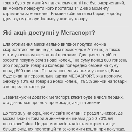
товар був отриманий у належному стані і не був використаний,
ви можете повернути його протягом 14 днів з моменту
отримання замовлення. Важливо зберегти всі бирки, коробку
(для взуття) та оригінальну упаковку товару.
Які акції доступні у Мегаспорт?
Для отримання максимально вигідної покупки можна
скористатися не лише діючим промокодом Атлетікс, а також
стати учасником дисконтної програми. Для цього потрібно
зробити покупку речі з нової колекції на суму понад 800 гривень
або придбати товари з колекцій попередніх сезонів на суму
понад 500 гривень. Після заповнення анкети учасника, Вам
буде видана персональна картка MEGASPORT, яка пропонує
знижку у 10% на товари з нової колекції та 5% знижки на товари
з попередніх колекцій.
Завантажуючи додаток Мегаспорт, клієнт буде в числі перших,
хто дізнається про нові промокоди, акції та знижки.
До того ж, у на офіційному сайті компанії є розділ ‘Знижки’, де
можна знайти товари зі зниженими цінами до 30-70% від
початкової ціни. Це дає можливість клієнтам отримати ще
більше вигідних пропозицій та зекономити кошти при покупках.