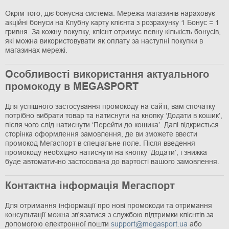
Окрім того, діє бонусна система. Мережа магазинів нараховує
акційні бонуси на Клубну карту клієнта з розрахунку 1 Бонус = 1
гривня. За кожну покупку, клієнт отримує певну кількість бонусів,
які можна використовувати як оплату за наступні покупки в
магазинах мережі.
Особливості використання актуального
промокоду в MEGASPORT
Для успішного застосування промокоду на сайті, вам спочатку
потрібно вибрати товар та натиснути на кнопку ‘Додати в кошик’,
після чого слід натиснути ‘Перейти до кошика’. Далі відкриється
сторінка оформлення замовлення, де ви зможете ввести
промокод Мегаспорт в спеціальне поле. Після введення
промокоду необхідно натиснути на кнопку ‘Додати’, і знижка
буде автоматично застосована до вартості вашого замовлення.
Контактна інформація Мегаспорт
Для отримання інформації про нові промокоди та отримання
консультації можна зв'язатися з службою підтримки клієнтів за
допомогою електронної пошти
support@megasport.ua
або