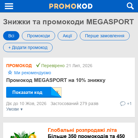
Знижки та промокоди MEGASPORT
Всі
Промокоди
Акції
Перше замовлення
+ Додати промокод
ПРОМОКОД
Перевірено
21 Лип, 2026
Ми рекомендуємо
Промокод MEGASPORT на 10% знижку
Показати код
Діє до 10 Жов, 2026
Застосований 279 разів
+1
Умови
Глобальні розпродажі літа
Більше 350 промокодів та 450