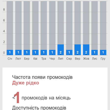
8
6
4
2
1
1
1
1
1
1
2
1
2
2
1
1
0
Січ
Лют
Бер
Кві
Тра
Чер
Лип
Сер
Вер
Жов
Лис
Гру
Частота появи промокодів
Дуже рідко
1
<
промокодів на місяць
Доступність промокодів