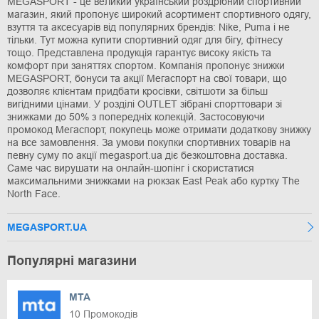
MEGASPORT - це великий український роздрібний спортивний
магазин, який пропонує широкий асортимент спортивного одягу,
взуття та аксесуарів від популярних брендів: Nike, Puma і не
тільки. Тут можна купити спортивний одяг для бігу, фітнесу
тощо. Представлена продукція гарантує високу якість та
комфорт при заняттях спортом. Компанія пропонує знижки
MEGASPORT, бонуси та акції Мегаспорт на свої товари, що
дозволяє клієнтам придбати кросівки, світшоти за більш
вигідними цінами. У розділі OUTLET зібрані спорттовари зі
знижками до 50% з попередніх колекцій. Застосовуючи
промокод Мегаспорт, покупець може отримати додаткову знижку
на все замовлення. За умови покупки спортивних товарів на
певну суму по акції megasport.ua діє безкоштовна доставка.
Саме час вирушати на онлайн-шопінг і скористатися
максимальними знижками на рюкзак East Peak або куртку The
North Face.
MEGASPORT.UA
Популярні магазини
MTA
10 Промокодів