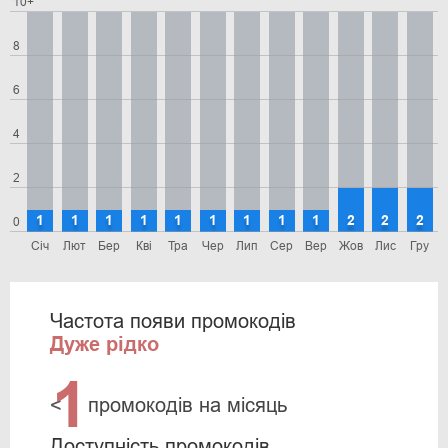
10+
8
6
4
2
1
1
1
1
1
1
1
1
1
2
2
2
0
Січ
Лют
Бер
Кві
Тра
Чер
Лип
Сер
Вер
Жов
Лис
Гру
Частота появи промокодів
Дуже рідко
1
<
промокодів на місяць
Доступність промокодів