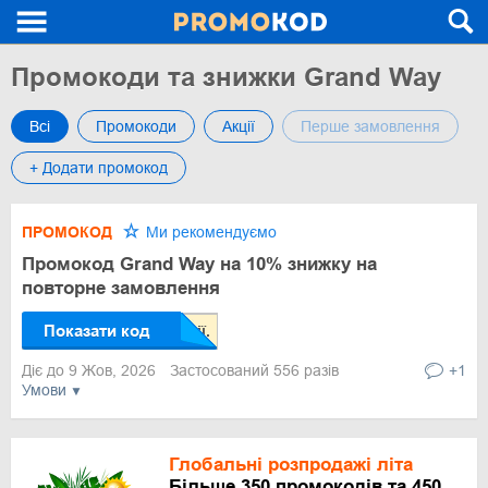
Промокоди та знижки Grand Way
Всі
Промокоди
Акції
Перше замовлення
+ Додати промокод
ПРОМОКОД
Ми рекомендуємо
Промокод Grand Way на 10% знижку на
повторне замовлення
Показати код
Діє до 9 Жов, 2026
Застосований 556 разів
+1
Умови
Глобальні розпродажі літа
Більше 350 промокодів та 450