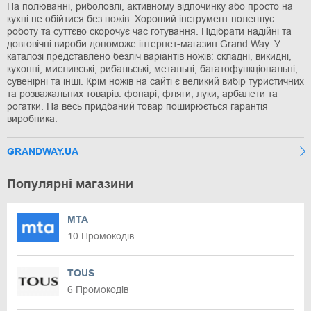
На полюванні, риболовлі, активному відпочинку або просто на
кухні не обійтися без ножів. Хороший інструмент полегшує
роботу та суттєво скорочує час готування. Підібрати надійні та
довговічні вироби допоможе інтернет-магазин Grand Way. У
каталозі представлено безліч варіантів ножів: складні, викидні,
кухонні, мисливські, рибальські, метальні, багатофункціональні,
сувенірні та інші. Крім ножів на сайті є великий вибір туристичних
та розважальних товарів: фонарі, фляги, луки, арбалети та
рогатки. На весь придбаний товар поширюється гарантія
виробника.
GRANDWAY.UA
Популярні магазини
MTA
10 Промокодів
TOUS
6 Промокодів