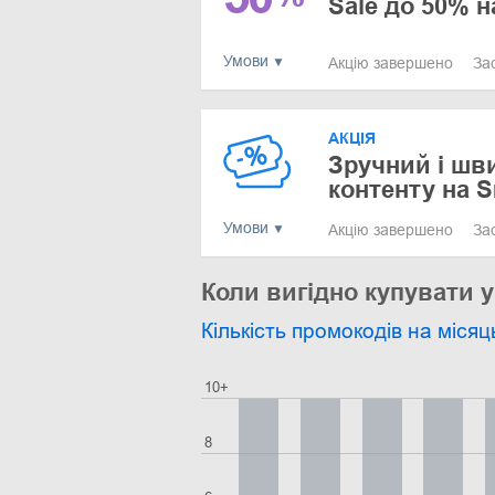
Sale до 50% 
Умови
Акцію завершено
За
АКЦІЯ
Зручний і шв
контенту на S
Умови
Акцію завершено
За
Коли вигідно купувати 
Кількість промокодів на місяц
10+
8