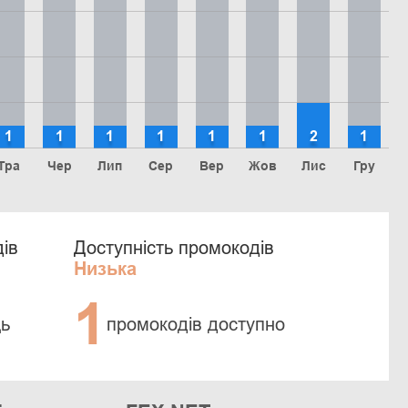
1
1
1
1
1
1
2
1
Тра
Чер
Лип
Сер
Вер
Жов
Лис
Гру
ів
Доступність промокодів
Низька
1
ць
промокодів доступно