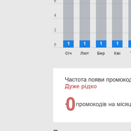
6
4
2
1
1
1
1
0
Січ
Лют
Бер
Кві
Частота появи промокод
Дуже рідко
0
<
промокодів на міся