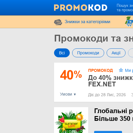
Пошук з
та промо
Знижки за категоріями
Промокоди та з
Всі
Промокоди
Акції
40
ПРОМОКОД
Ми 
%
До 40% знижк
FEX.NET
Умови
Діє до 28 Лис, 2026
Глобальні р
Більше 350 