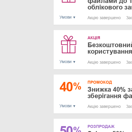
файлами до 1
облікового з
Умови
Акцію завершено
За
АКЦІЯ
Безкоштовний
користування 
Умови
Акцію завершено
За
40
ПРОМОКОД
%
Знижка 40% з
зберігання фа
Умови
Акцію завершено
За
50
РОЗПРОДАЖ
%