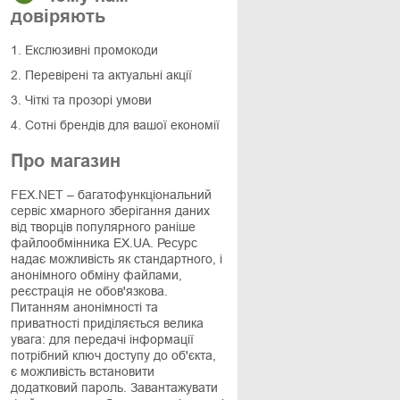
довіряють
1. Екслюзивні промокоди
2. Перевірені та актуальні акції
3. Чіткі та прозорі умови
4. Сотні брендів для вашої економії
Про магазин
FEX.NET – багатофункціональний
сервіс хмарного зберігання даних
від творців популярного раніше
файлообмінника EX.UA. Ресурс
надає можливість як стандартного, і
анонімного обміну файлами,
реєстрація не обов'язкова.
Питанням анонімності та
приватності приділяється велика
увага: для передачі інформації
потрібний ключ доступу до об'єкта,
є можливість встановити
додатковий пароль. Завантажувати