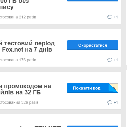
00 ГБ без
апису
стосована 212 разів
+1
 тестовий період
Скористатися
Fex.net на 7 днів
стосована 176 разів
+1
а промокодом на
Показати код
йлів на 32 ГБ
стосований 326 разів
+1