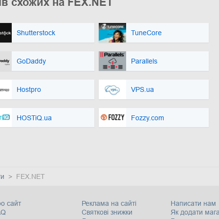
ів схожих на FEX.NET
Shutterstock
TuneCore
GoDaddy
Parallels
Hostpro
VPS.ua
HOSTiQ.ua
Fozzy.com
ги
FEX.NET
о сайт
Реклама на сайті
Написати нам
AQ
Святкові знижки
Як додати маг