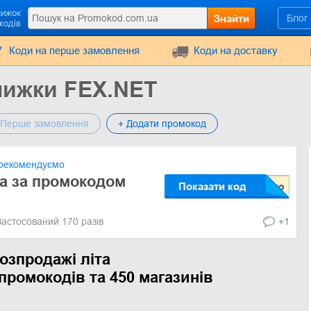
нижок
Знайти
Блог
кодів
Коди на перше замовлення
Коди на доставку
нижки FEX.NET
Перше замовлення
+ Додати промокод
рекомендуємо
а за промокодом
Показати код
Застосований 170 разів
+1
озпродажі літа
промокодів та 450 магазинів