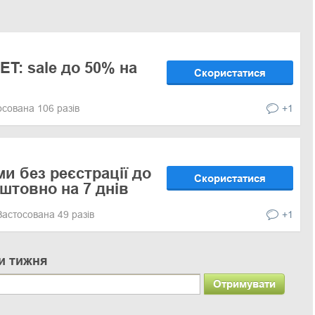
ET: sale до 50% на
Скористатися
осована 106 разів
+1
и без реєстрації до
Скористатися
оштовно на 7 днів
Застосована 49 разів
+1
и тижня
Отримувати