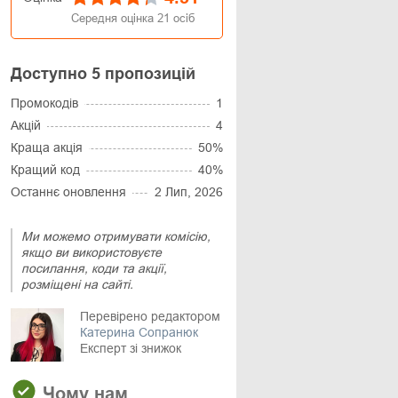
Середня оцінка
21
осіб
Доступно 5 пропозицій
Промокодів
1
Акцій
4
Краща акція
50%
Кращий код
40%
Останнє оновлення
2 Лип, 2026
Ми можемо отримувати комісію,
якщо ви використовуєте
посилання, коди та акції,
розміщені на сайті.
Перевірено редактором
Катерина Сопранюк
Експерт зі знижок
Чому нам