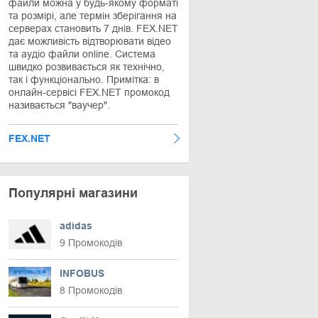
файли можна у будь-якому форматі
та розмірі, але термін зберігання на
серверах становить 7 днів. FEX.NET
дає можливість відтворювати відео
та аудіо файли online. Система
швидко розвивається як технічно,
так і функціонально. Примітка: в
онлайн-сервісі FEX.NET промокод
називається "ваучер".
FEX.NET
Популярні магазини
adidas
9 Промокодів
INFOBUS
8 Промокодів