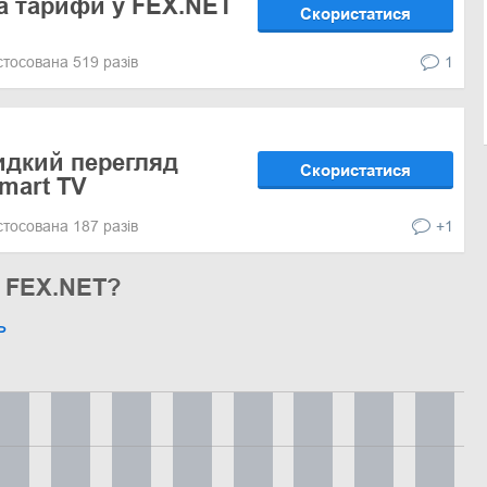
на тарифи у FEX.NET
Скористатися
стосована 519 разів
1
идкий перегляд
Скористатися
mart TV
стосована 187 разів
+1
у FEX.NET?
ь