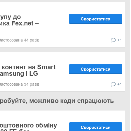
упу до
Скористатися
ка Fex.net –
Застосована 44 разів
+1
 контент на Smart
Скористатися
Samsung і LG
Застосована 34 разів
+1
 спробуйте, можливо коди спрацюють
оштовного обміну
Скористатися