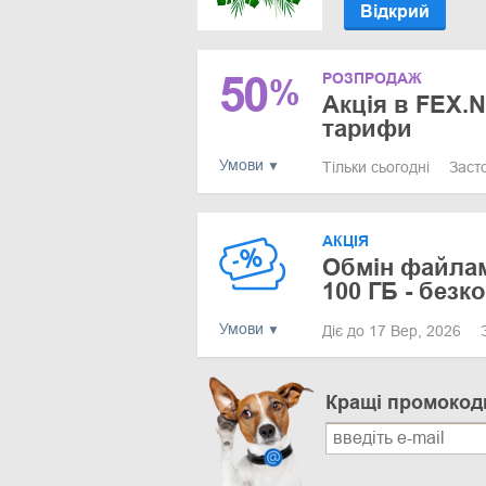
Відкрий
50
РОЗПРОДАЖ
%
Акція в FEX.N
тарифи
Умови
Тільки сьогодні
Заст
АКЦІЯ
Обмін файлам
100 ГБ - безк
Умови
Діє до 17 Вер, 2026
Кращі промокод