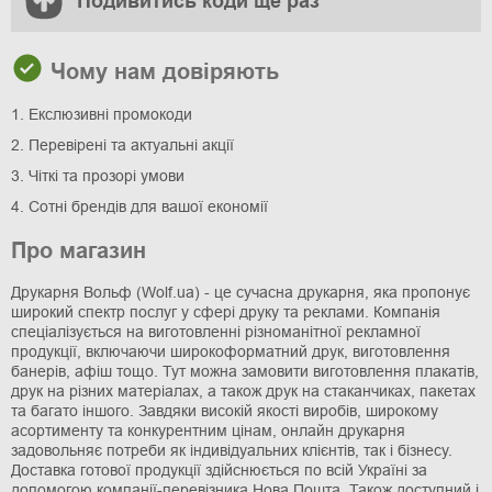
Подивитись коди ще раз
Чому нам довіряють
1. Екслюзивні промокоди
2. Перевірені та актуальні акції
3. Чіткі та прозорі умови
4. Сотні брендів для вашої економії
Про магазин
Друкарня Вольф (Wolf.ua) - це сучасна друкарня, яка пропонує
широкий спектр послуг у сфері друку та реклами. Компанія
спеціалізується на виготовленні різноманітної рекламної
продукції, включаючи широкоформатний друк, виготовлення
банерів, афіш тощо. Тут можна замовити виготовлення плакатів,
друк на різних матеріалах, а також друк на стаканчиках, пакетах
та багато іншого. Завдяки високій якості виробів, широкому
асортименту та конкурентним цінам, онлайн друкарня
задовольняє потреби як індивідуальних клієнтів, так і бізнесу.
Доставка готової продукції здійснюється по всій Україні за
допомогою компанії-перевізника Нова Пошта. Також доступний і