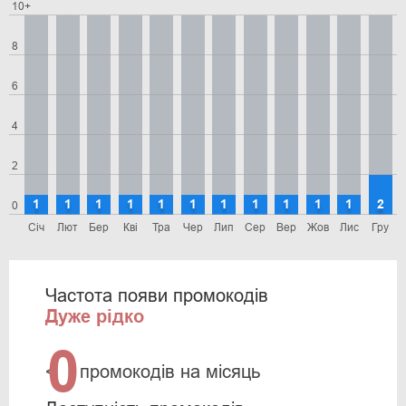
10+
8
6
4
2
1
1
1
1
1
1
1
1
1
1
1
2
0
Січ
Лют
Бер
Кві
Тра
Чер
Лип
Сер
Вер
Жов
Лис
Гру
Частота появи промокодів
Дуже рідко
0
<
промокодів на місяць