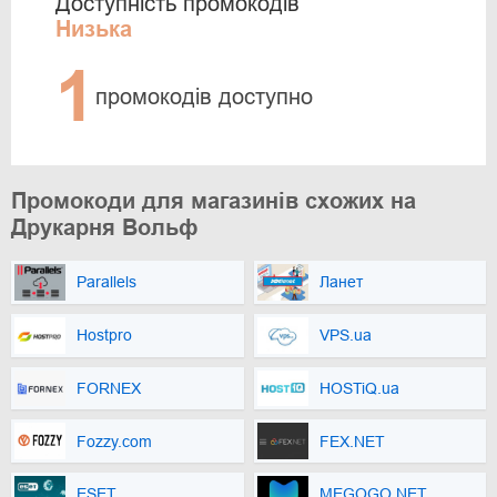
Доступність промокодів
Низька
1
промокодів доступно
Промокоди для магазинів схожих на
Друкарня Вольф
Parallels
Ланет
Hostpro
VPS.ua
FORNEX
HOSTiQ.ua
Fozzy.com
FEX.NET
ESET
MEGOGO.NET