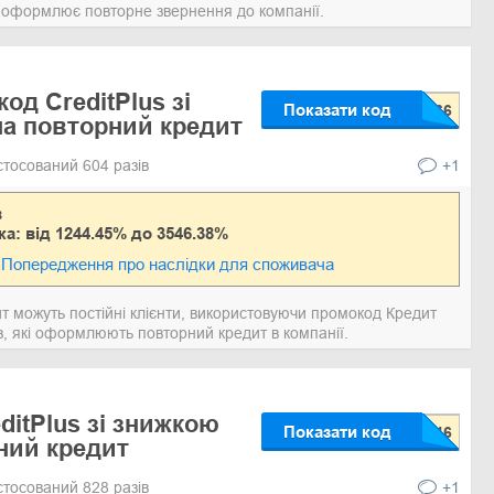
о оформлює повторне звернення до компанії.
од CreditPlus зі
Показати код
а повторний кредит
стосований 604 разів
+1
в
ка: від 1244.45% до 3546.38%
Попередження про наслідки для споживача
т можуть постійні клієнти, використовуючи промокод Кредит
ів, які оформлюють повторний кредит в компанії.
ditPlus зі знижкою
Показати код
ний кредит
стосований 828 разів
+1