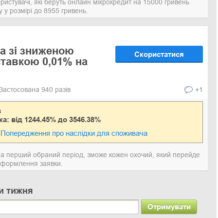
ористувачі, які беруть онлайн мікрокредит на 15000 гривень
 у розмірі до 8955 гривень.
а зі зниженою
Скористатися
тавкою 0,01% на
Застосована 940 разів
+1
в
ка: від 1244.45% до 3546.38%
Попередження про наслідки для споживача
на перший обраний період, зможе кожен охочий, який перейде
оформлення заявки.
и тижня
Отримувати