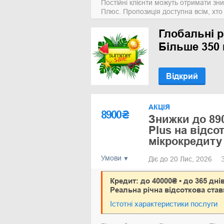
Постійні клієнти можуть отримати зн
Плюс. Пропозиція доступна всім, хт
Глобальні р
Більше 350 
Відкрий
АКЦІЯ
8900
₴
Знижки до 890
Plus на відсо
мікрокредиту
Умови
Діє до 20 Лис, 2026
Кредит: до 40000₴ • до 365 дні
Реальна річна відсоткова став
Істотні характеристики послуги