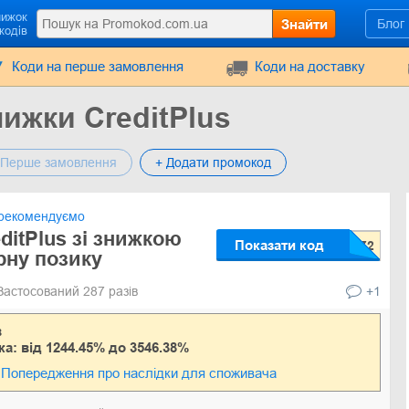
нижок
Знайти
Блог
кодів
Коди на перше замовлення
Коди на доставку
ижки CreditPlus
Перше замовлення
+ Додати промокод
рекомендуємо
ditPlus зі знижкою
Показати код
рну позику
Застосований 287 разів
+1
в
ка: від 1244.45% до 3546.38%
Попередження про наслідки для споживача