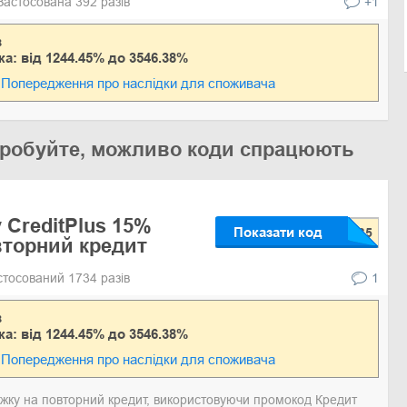
Застосована 392 разів
+1
в
ка: від 1244.45% до 3546.38%
Попередження про наслідки для споживача
 спробуйте, можливо коди спрацюють
 CreditPlus 15%
Показати код
вторний кредит
стосований 1734 разів
1
в
ка: від 1244.45% до 3546.38%
Попередження про наслідки для споживача
ижку на повторний кредит, використовуючи промокод Кредит