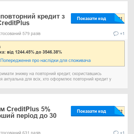
 повторний кредит з
Показати код
reditPlus
стосований 579 разів
+1
в
ка: від 1244.45% до 3546.38%
Попередження про наслідки для споживача
тримати знижку на повторний кредит, скориставшись
 актуальна для всіх, хто оформлює повторний кредит у
м CreditPlus 5%
Показати код
рший період до 30
стосований 631 разів
+1