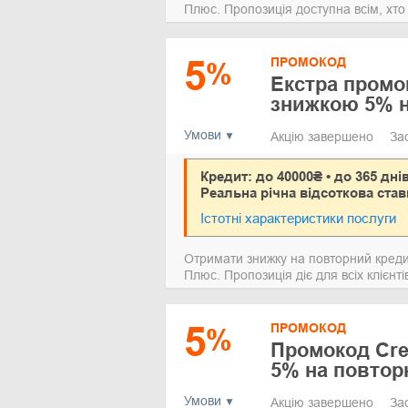
Плюс. Пропозиція доступна всім, хт
5
ПРОМОКОД
%
Екстра промок
знижкою 5% н
Умови
Акцію завершено
За
Кредит: до 40000₴ • до 365 дні
Реальна річна відсоткова став
Істотні характеристики послуги
Отримати знижку на повторний креди
Плюс. Пропозиція діє для всіх клієнт
5
ПРОМОКОД
%
Промокод Cre
5% на повтор
Умови
Акцію завершено
За