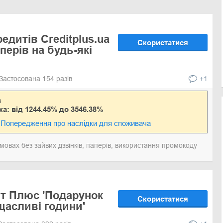
редитів Creditplus.ua
Скористатися
перів на будь-які
Застосована 154 разів
+1
в
ка: від 1244.45% до 3546.38%
Попередження про наслідки для споживача
мовах без зайвих дзвінків, паперів, використання промокоду
ит Плюс 'Подарунок
Скористатися
щасливі години'