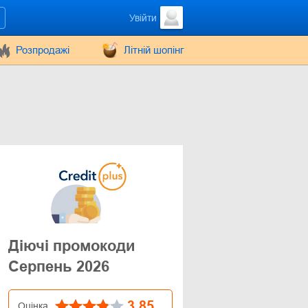
Увійти
Розпродажі
Літній шопінг
Діючі промокоди
Серпень 2026
3.85
Оцінка