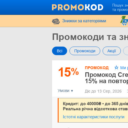
Пошук з
та промо
Знижки за категоріями
Промокоди та зн
Всі
Промокоди
Акції
15
ПРОМОКОД
Ми 
%
Промокод Cre
15% на повто
Умови
Діє до 13 Сер, 2026
Кредит: до 40000₴ • до 365 дні
Реальна річна відсоткова став
Істотні характеристики послуги