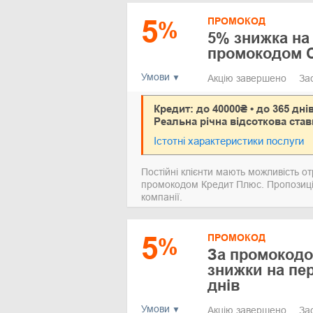
5
ПРОМОКОД
%
5% знижка на
промокодом C
Умови
Акцію завершено
За
Кредит: до 40000₴ • до 365 дні
Реальна річна відсоткова став
Істотні характеристики послуги
Постійні клієнти мають можливість о
промокодом Кредит Плюс. Пропозиція
компанії.
5
ПРОМОКОД
%
За промокодо
знижки на пе
днів
Умови
Акцію завершено
За