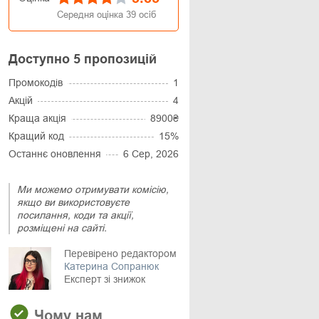
Середня оцінка
39
осіб
Доступно 5 пропозицій
Промокодів
1
Акцій
4
Краща акція
8900₴
Кращий код
15%
Останнє оновлення
6 Сер, 2026
Ми можемо отримувати комісію,
якщо ви використовуєте
посилання, коди та акції,
розміщені на сайті.
Перевірено редактором
Катерина Сопранюк
Експерт зі знижок
Чому нам