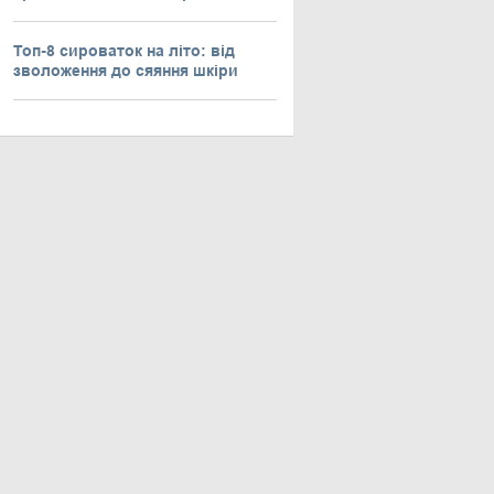
Топ-8 сироваток на літо: від
зволоження до сяяння шкіри