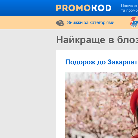
Пошук з
та промо
Знижки за категоріями
Найкраще в блоз
Подорож до Закарпатт