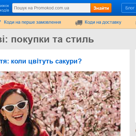
нижок
Знайти
Блог
кодів
Коди на перше замовлення
Коди на доставку
і: покупки та стиль
я: коли цвітуть сакури?