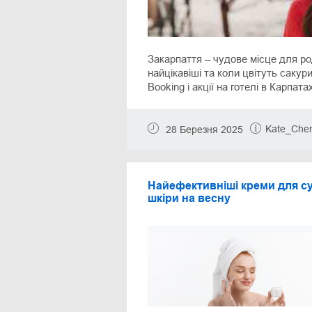
Закарпаття – чудове місце для ро
найцікавіші та коли цвітуть сакур
Booking і акції на готелі в Карпата
Kate_Cher
28 Березня 2025
Найефективніші креми для су
шкіри на весну