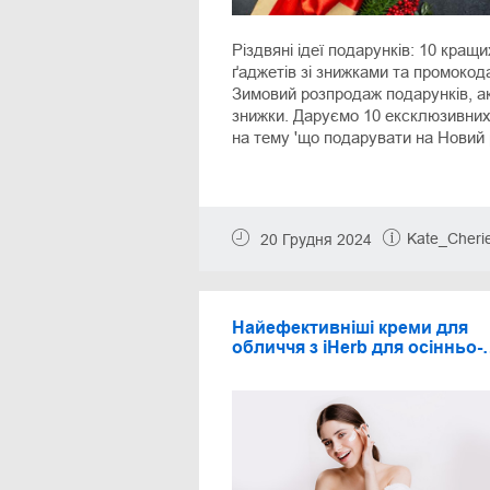
Різдвяні ідеї подарунків: 10 кращи
ґаджетів зі знижками та промокод
Зимовий розпродаж подарунків, ак
знижки. Даруємо 10 ексклюзивних
на тему 'що подарувати на Новий р
Kate_Cheri
20 Грудня 2024
Найефективніші креми для
обличчя з iHerb для осінньо-
зимового періоду