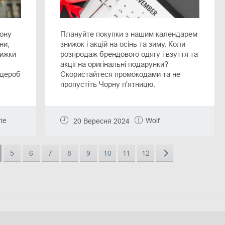
зону
Плануйте покупки з нашим календарем
ни,
знижок і акцій на осінь та зиму. Коли
нижки
розпродаж брендового одягу і взуття та
акції на оригінальні подарунки?
рдероб
Скористайтеся промокодами та не
пропустіть Чорну п'ятницю.
ie
Wolf
20 Вересня 2024
5
6
7
8
9
10
11
12