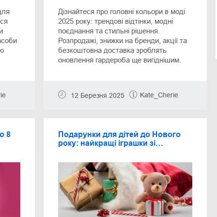
для
Дізнайтеся про головні кольори в моді
еся
2025 року: трендові відтінки, модні
и
поєднання та стильні рішення.
асоби
Розпродажі, знижки на бренди, акції та
ою
безкоштовна доставка зроблять
оновлення гардероба ще вигіднішим.
ie
Kate_Cherie
12 Березня 2025
о 8
Подарунки для дітей до Нового
року: найкращі іграшки зі
знижками