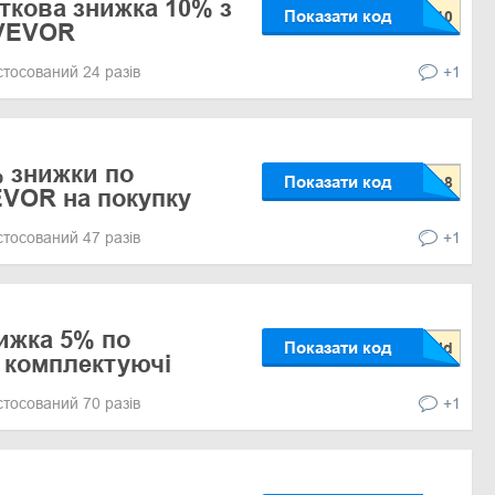
ткова знижка 10% з
Показати код
VEVOR
стосований 24 разів
+1
 знижки по
Показати код
VOR на покупку
стосований 47 разів
+1
ижка 5% по
Показати код
 комплектуючі
стосований 70 разів
+1