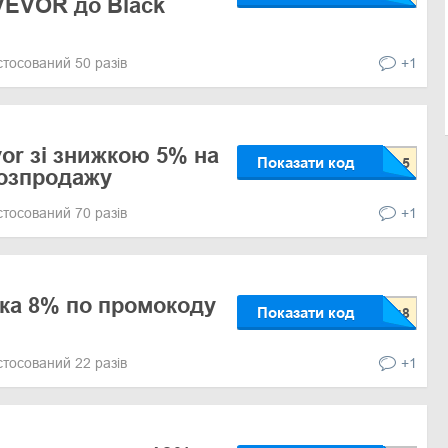
VEVOR до Black
стосований 50 разів
+1
or зі знижкою 5% на
Показати код
озпродажу
стосований 70 разів
+1
ка 8% по промокоду
Показати код
стосований 22 разів
+1