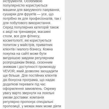
інструменти. Особливою
популярністю користуються
машини для вакуумного пакування,
сушарки для фруктів — усе, що
потрібно як для професіоналів, так і
для побутового використання.
Серед популярних категорій також
є акції на тренажери, масажні
столи, все для фітнесу,
косметології, які користуються
попитом у майстрів, приватних
клієнтів і малого бізнесу. Кожна
покупка на сайті може бути
вигіднішою завдяки регулярним
розпродажам Вевор, сезонним
знижкам і доступності промокоду
VEVOR, який дозволяє заощадити
ще більше. Для постійних клієнтів
діє бонусна програма, що надає
додаткові переваги під час
оформлення замовлень. Окрему
увагу варто звернути на лояльні
умови доставки: компанія
регулярно пропонує спеціальні
пропозиції, у межах яких може діяти