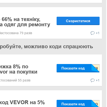
66% на техніку,
Скористатися
та одяг для ремонту
Застосована 79 разів
+1
 спробуйте, можливо коди спрацюють
ижка 8% по
Показати код
vor на покупки
стосований 55 разів
+1
код VEVOR на 5%
Показати код