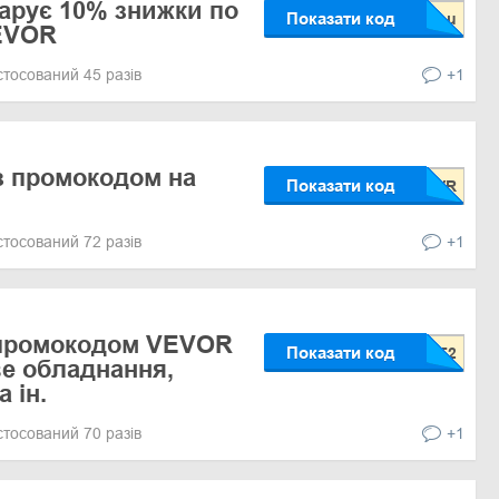
дарує 10% знижки по
Показати код
EVOR
стосований 45 разів
+1
з промокодом на
Показати код
стосований 72 разів
+1
 промокодом VEVOR
Показати код
е обладнання,
 ін.
стосований 70 разів
+1