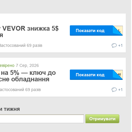
 VEVOR знижка 5$
Показати код
я
Застосований 69 разів
+1
евірено
7 Сер, 2026
 на 5% — ключ до
Показати код
існе обладнання
астосований 69 разів
+1
и тижня
Отримувати