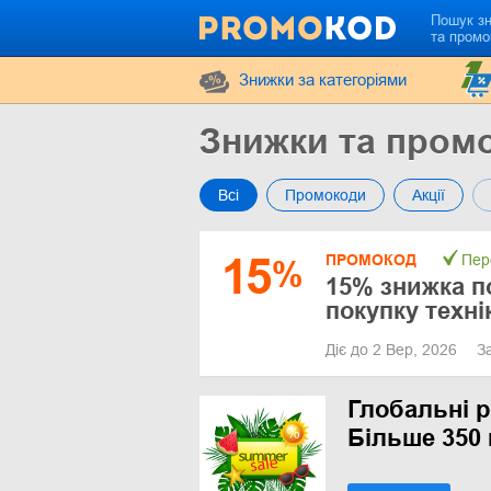
Пошук з
та промо
Знижки за категоріями
Знижки та пром
Всі
Промокоди
Акції
15
ПРОМОКОД
Пер
%
15% знижка п
покупку техні
Діє до 2 Вер, 2026
З
Глобальні р
Більше 350 