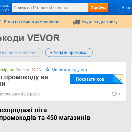
нижок
Знайти
Блог
кодів
Коди на перше замовлення
Коди на доставку
окоди VEVOR
Перше замовлення
+ Додати промокод
евірено
24 Чер, 2026
Ми рекомендуємо
о промокоду на
Показати код
ки
астосований 22 разів
+1
озпродажі літа
промокодів та 450 магазинів