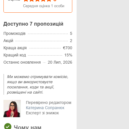
Середня оцінка
1
особи
Доступно 7 пропозицій
Промокодів
5
Акцій
2
Краща акція
€700
Кращий код
15%
Останнє оновлення
20 Лип, 2026
Ми можемо отримувати комісію,
якщо ви використовуєте
посилання, коди та акції,
розміщені на сайті.
Перевірено редактором
Катерина Сопранюк
Експерт зі знижок
Чому нам