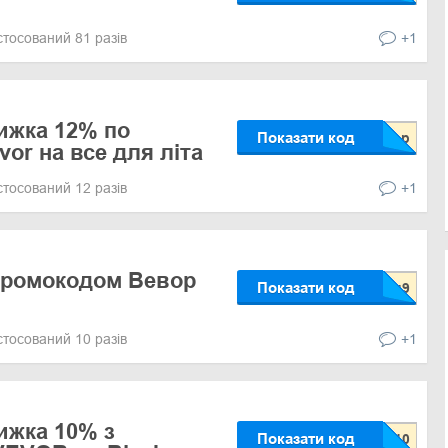
стосований 81 разів
+1
ижка 12% по
Показати код
or на все для літа
стосований 12 разів
+1
промокодом Вевор
Показати код
стосований 10 разів
+1
ижка 10% з
Показати код