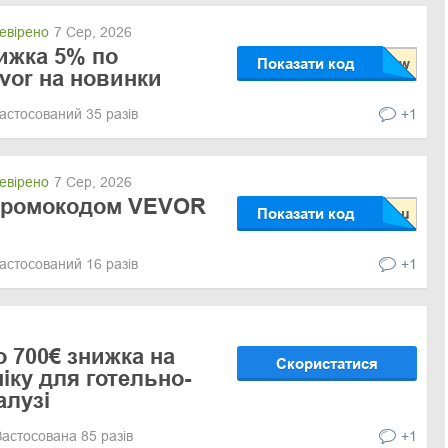
евірено
7 Сер, 2026
ижка 5% по
Показати код
vor на новинки
астосований 35 разів
+1
евірено
7 Сер, 2026
 промокодом VEVOR
Показати код
астосований 16 разів
+1
о 700€ знижка на
Скористатися
іку для готельно-
алузі
Застосована 85 разів
+1