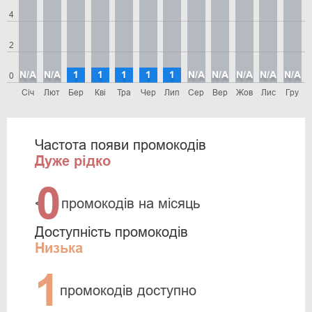
4
2
N/A
N/A
1
1
1
1
1
N/A
N/A
N/A
N/A
N/A
0
Січ
Лют
Бер
Кві
Тра
Чер
Лип
Сер
Вер
Жов
Лис
Гру
Частота появи промокодів
Дуже рідко
0
<
промокодів на місяць
Доступність промокодів
Низька
1
промокодів доступно