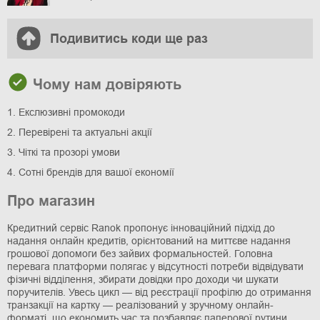
Подивитись коди ще раз
Чому нам довіряють
1. Екслюзивні промокоди
2. Перевірені та актуальні акції
3. Чіткі та прозорі умови
4. Сотні брендів для вашої економії
Про магазин
Кредитний сервіс Ranok пропонує інноваційний підхід до
надання онлайн кредитів, орієнтований на миттєве надання
грошової допомоги без зайвих формальностей. Головна
перевага платформи полягає у відсутності потреби відвідувати
фізичні відділення, збирати довідки про доходи чи шукати
поручителів. Увесь цикл — від реєстрації профілю до отримання
транзакції на картку — реалізований у зручному онлайн-
форматі, що економить час та позбавляє паперової рутини.