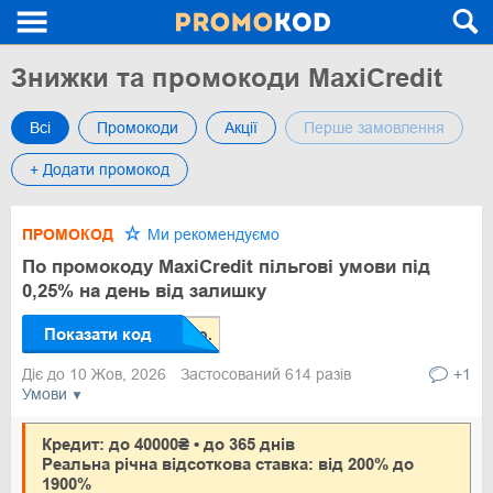
Знижки та промокоди MaxiCredit
Всі
Промокоди
Акції
Перше замовлення
+ Додати промокод
ПРОМОКОД
Ми рекомендуємо
По промокоду MaxiCredit пільгові умови під
0,25% на день від залишку
Показати код
Діє до 10 Жов, 2026
Застосований 614 разів
+1
Умови
Кредит: до 40000₴ • до 365 днів
Реальна річна відсоткова ставка: від 200% до
1900%