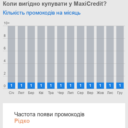
Коли вигідно купувати у MaxiCredit?
Кількість промокодів на місяць
10+
8
6
4
2
1
1
1
1
1
1
1
1
1
1
1
1
0
Січ
Лют
Бер
Кві
Тра
Чер
Лип
Сер
Вер
Жов
Лис
Гру
Частота появи промокодів
Рідко