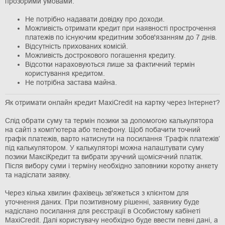
прозорими умовами:
Не потрібно надавати довідку про доходи.
Можливість отримати кредит при наявності прострочення
платежів по існуючим кредитним зобов'язанням до 7 днів.
Відсутність прихованих комісій.
Можливість дострокового погашення кредиту.
Відсотки нараховуються лише за фактичний термін
користування кредитом.
Не потрібна застава майна.
Як отримати онлайн кредит MaxiCredit на картку через Інтернет?
Слід обрати суму та термін позики за допомогою калькулятора
на сайті з комп'ютера або телефону. Щоб побачити точний
графік платежів, варто натиснути на посилання ‘Графік платежів’
під калькулятором. У калькуляторі можна налаштувати суму
позики МаксіКредит та вибрати зручний щомісячний платіж.
Після вибору суми і терміну необхідно заповники коротку анкету
та надіслати заявку.
Через кілька хвилин фахівець зв'яжеться з клієнтом для
уточнення даних. При позитивному рішенні, заявнику буде
надіслано посилання для реєстрації в Особистому кабінеті
MaxiCredit. Далі користувачу необхідно буде ввести певні дані, а