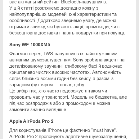
вас актуальний рейтинг Bluetooth-навушників.
У цій статті розглянемо докладно кожну з
найпопулярніших моделей, їхні характеристики та
особливості. Додатково звернемо увагу, де можна
отримати знижку, які бувають акції, промокоди, чи є
безкоштовна доставка і навіть подарунки при покупці.
Sony WF-1000XM5
Флагман серед TWS-навушників із найпотужнішим
активним шумозаглушенням. Sony зробила акцент на
деталізованому звучанні, глибокому басі й водночас
кришталево чистих високих частотах. Автономність
сягає близько восьми годин без кейсу, а разом із
зарядним футляром — понад добу.
Це вибір тих, хто часто подорожує літаком чи
проводить час у транспорті. Модель не бюджетна, але
під час розпродажів або з промокодом її можна
замовити значно вигідніше.
Apple AirPods Pro 2
Для користувачів iPhone це фактично “must have”.
AirPods Pro 2 пропонують адаптивне шумозаглушення,