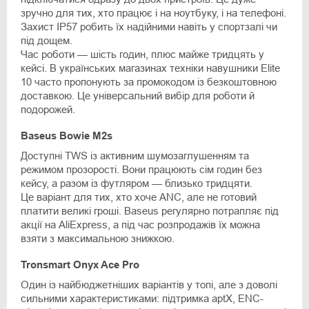
зручно для тих, хто працює і на ноутбуку, і на телефоні.
Захист IP57 робить їх надійними навіть у спортзалі чи
під дощем.
Час роботи — шість годин, плюс майже тридцять у
кейсі. В українських магазинах техніки навушники Elite
10 часто пропонують за промокодом із безкоштовною
доставкою. Це універсальний вибір для роботи й
подорожей.
Baseus Bowie M2s
Доступні TWS із активним шумозаглушенням та
режимом прозорості. Вони працюють сім годин без
кейсу, а разом із футляром — близько тридцяти.
Це варіант для тих, хто хоче ANC, але не готовий
платити великі гроші. Baseus регулярно потрапляє під
акції на AliExpress, а під час розпродажів їх можна
взяти з максимальною знижкою.
Tronsmart Onyx Ace Pro
Один із найбюджетніших варіантів у топі, але з доволі
сильними характеристиками: підтримка aptX, ENC-