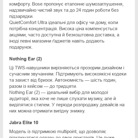
комфорту. Bose пропонує еталонне шумозаглушення,
надзвичайно чистий звук та до 24 годин роботи без
підзарядки.
QuietComfort Ultra ідеальні для офісу чи дому, коли
потрібна концентрація. Висока ціна компенсується
акціями, часто доступна й безкоштовна доставка, а
іноді певні магазини ґаджетів навіть додають
подарунок.
Nothing Ear (2)
Ці TWS-навушники вирізняються прозорим дизайном і
сучасним звучанням. Підтримують високоякісні кодеки
та захист від бризок. Автономність — шість годин,
разом із кейсом — до тридцяти.
Nothing Ear (2) — ідеальний вибір для молодої
аудиторії, яка хоче не лише слухати музику, але й
виділятися стилем. У періоди розпродажу девайсів на
них можна отримати вигідну знижку.
Jabra Elite 10
Модель із підтримкою multipoint, що дозволяє
підключатися одразу до двох пристроїв. Це дуже