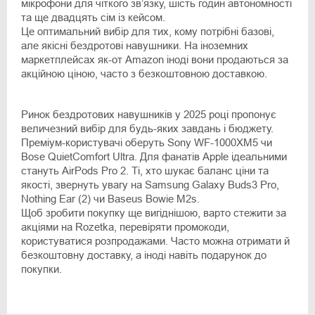
мікрофони для чіткого зв’язку, шість годин автономності
та ще двадцять сім із кейсом.
Це оптимальний вибір для тих, кому потрібні базові,
але якісні бездротові навушники. На іноземних
маркетплейсах як-от Amazon іноді вони продаються за
акційною ціною, часто з безкоштовною доставкою.
Ринок бездротових навушників у 2025 році пропонує
величезний вибір для будь-яких завдань і бюджету.
Преміум-користувачі оберуть Sony WF-1000XM5 чи
Bose QuietComfort Ultra. Для фанатів Apple ідеальними
стануть AirPods Pro 2. Ті, хто шукає баланс ціни та
якості, звернуть увагу на Samsung Galaxy Buds3 Pro,
Nothing Ear (2) чи Baseus Bowie M2s.
Щоб зробити покупку ще вигіднішою, варто стежити за
акціями на Rozetka, перевіряти промокоди,
користуватися розпродажами. Часто можна отримати й
безкоштовну доставку, а іноді навіть подарунок до
покупки.