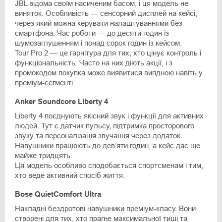
JBL відома своїм насиченим басом, і ця модель не
виняток. Особливість — сенсорний дисплей на кейсі,
через який можна керувати налаштуваннями без
смартфона. Час роботи — до десяти годин із
шумозаглушенням і понад сорок годин із кейсом.
Tour Pro 2 — це гарнітура для тих, хто цінує контроль і
функціональність. Часто на них діють акції, і з
промокодом покупка може виявитися вигідною навіть у
преміум-сегменті.
Anker Soundcore Liberty 4
Liberty 4 поєднують якісний звук і функції для активних
людей. Тут є датчик пульсу, підтримка просторового
звуку та персоналізація звучання через додаток.
Навушники працюють до дев’яти годин, а кейс дає ще
майже тридцять.
Ця модель особливо сподобається спортсменам і тим,
хто веде активний спосіб життя.
Bose QuietComfort Ultra
Накладні бездротові навушники преміум-класу. Вони
створені для тих, хто прагне максимальної тиші та