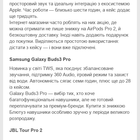
просторовий звук та ідеальну інтеграцію з екосистемою
Apple. Час роботи — близько шести годин, а кейс додає
ще тридцять.
Інтернет-магазини часто роблять на них акцію, де
можна отримати не лише знижку на AirPods Pro 2, й
безкоштовну доставку. Іноді навіть додають подарунок
до покупки. Виділяються простотою використання:
дістати з кейсу — і вони вже підключені.
Samsung Galaxy Buds3 Pro
Новинка у світі TWS, яка поєднує збалансоване
звучання, підтримку 360 Audio, ігровий режим та захист
від води. Автономність сягає семи годин, плюс ще до 28
із кейсом.
Galaxy Buds3 Pro — вибір тих, хто хоче
багатофункціональні навушники, але не готовий
переплачувати за преміум-бренди. Купити зі знижкою
Блютуз навушники особливо зручно у періоди великого
розпродажу.
JBL Tour Pro 2