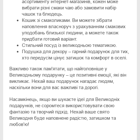
асортименту інтернет-магазинів, кожен може
вибрати різні смаки чаю або замовити набір
чашок та блюдець.
Кошик зі смаколиками. Ви можете зібрати
наповлення власноруч з урахуванням смакових
уподобань близької людини, а можете також
придбати готовий варіант.
Стильний посуд із великодньою тематикою.
Подушка для декору – гарний подарунок для тих,
хто передусім цінує затишок та комфорт в оселі.
Важливо також пам'ятати, що найголовніше у
Великодньому подарунку – це позитивні емоції, які він
викликає. Нехай ваш подарунок нагадає людям,
наскільки вони для вас важливі та дорогі.
Насамкінець, якщо ви шукаєте ідеї для Великодніх
подарунків, не соромтеся використовувати свою
фантазію та творчий підхід. Нехай ваше свято
Великодня буде наповнене радістю, затишком та
любов'ю!