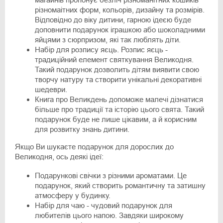
різномаітних форм, кольорів, дизайну та розмірів.
Відповідно до віку дитини, гарною ідеєю буде
доповнити подарунок іграшкою або шоколадними
яйцями з сюрпризом, які так люблять діти.
Набір для розпису яєць. Розпис яєць -
традиційний елемент святкування Великодня.
Такий подарунок дозволить дітям виявити свою
творчу натуру та створити унікальні декоративні
шедеври.
Книга про Великдень допоможе малечі дізнатися
більше про традиції та історію цього свята. Такий
подарунок буде не лише цікавим, а й корисним
для розвитку знань дитини.
Якщо Ви шукаєте подарунок для дорослих до
Великодня, ось деякі ідеї:
Подарункові свічки з різними ароматами. Це
подарунок, який створить романтичну та затишну
атмосферу у будинку.
Набір для чаю - чудовий подарунок для
любителів цього напою. Завдяки широкому