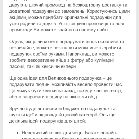
дарують діючий промокод на безкоштовну доставку та
додаткові подарунки до замовлень. Користуючись цими
акціями, можна придбати оригінальні подарунки для
усієї родини та друзів. Усі ці акційні пропозиції та нові
промокоди Ви можете знайти на нашому сайті.
Однак, якщо ви хочете подарувати щось особливе та
незвичайне, можете розглянути можливість зробити
подарунок своїми руками. Наприклад, ви можете
зробити декоративне яйце з фетру або кулінарні
ласощі, такі як кекси чи еклери.
Ще одна ідея для Великоднього подарунка – це
подарувати людині можливість весело провести час.
Це можуь бути квитки на захід, похід у кіно чи театр,
або ж запросити людину на пікнік чи обід.
Зручно буде встановити бюджет на подарунок та
шукати ідеї у відповідній ціновій категорії. Ось ще
декілька ідей подарунків для дітей:
Невеличкий кошик для яєць. Багато онлайн-
магаинів пропонує безліч різноманітних кошиків