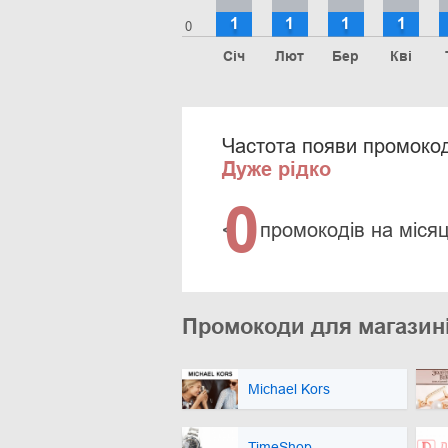
1
1
1
1
0
Січ
Лют
Бер
Кві
Частота появи промокод
Дуже рідко
0
<
промокодів на міся
Промокоди для магазині
Michael Kors
TimeShop