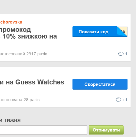
chorovska
 промокод
Показати код
з 10% знижкою на
астосований 2917 разів
1
и на Guess Watches
Скористатися
астосована 28 разів
+1
и тижня
Отримувати