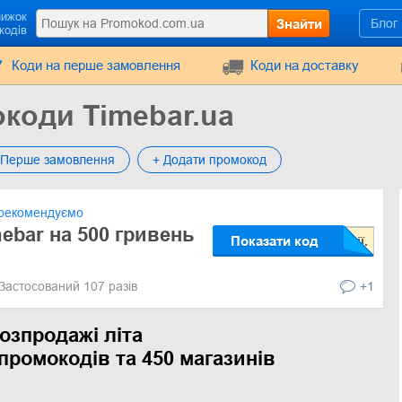
нижок
Знайти
Блог
кодів
Коди на перше замовлення
Коди на доставку
коди Timebar.ua
Перше замовлення
+ Додати промокод
рекомендуємо
ebar на 500 гривень
Показати код
Застосований 107 разів
+1
озпродажі літа
промокодів та 450 магазинів