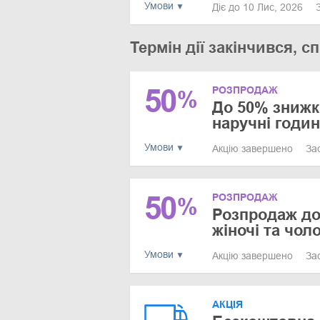
Умови
Діє до 10 Лис, 2026
Термін дії закінчився,
50
РОЗПРОДАЖ
%
До 50% знижк
наручні годи
Умови
Акцію завершено
За
50
РОЗПРОДАЖ
%
Розпродаж до
жіночі та чол
Умови
Акцію завершено
За
АКЦІЯ