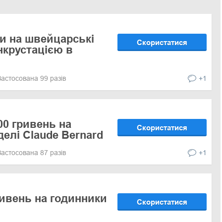
и на швейцарські
Скористатися
нкрустацією в
Застосована 99 разів
+1
00 гривень на
Скористатися
елі Claude Bernard
Застосована 87 разів
+1
ривень на годинники
Скористатися