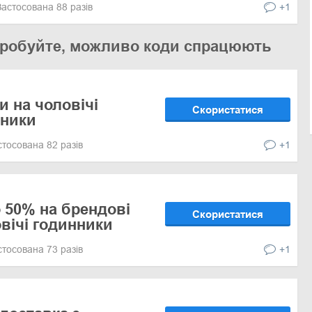
Застосована 88 разів
+1
 спробуйте, можливо коди спрацюють
и на чоловічі
Скористатися
нники
стосована 82 разів
+1
 50% на брендові
Скористатися
овічі годинники
стосована 73 разів
+1