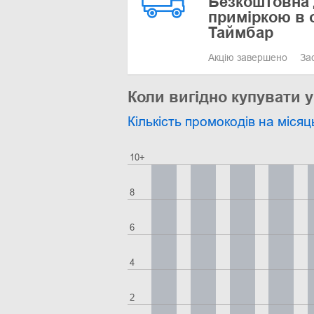
Безкоштовна 
приміркою в 
Таймбар
Акцію завершено
За
Коли вигідно купувати у
Кількість промокодів на місяц
10+
8
6
4
2