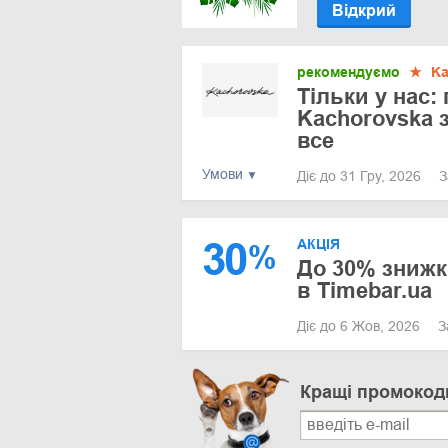
Відкрий
рекомендуємо
★
Ka
Тільки у нас:
Kachorovska 
все
Умови
Діє до 31 Гру, 2026
З
30
АКЦІЯ
%
До 30% знижк
в Timebar.ua
Діє до 6 Жов, 2026
З
Кращі промокод