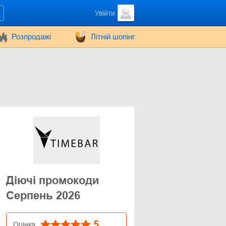
Увійти
Розпродажі
Літній шопінг
Діючі промокоди
Серпень 2026
5
Оцінка