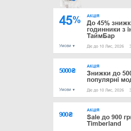
45
АКЦІЯ
%
До 45% знижк
годинники з і
ТаймБар
Умови
Діє до 10 Лис, 2026
АКЦІЯ
5000
₴
Знижки до 50
популярні мод
Умови
Діє до 10 Лис, 2026
АКЦІЯ
900
₴
Sale до 900 г
Timberland