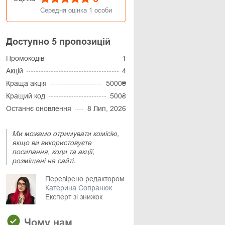
Середня оцінка
1
особи
Доступно 5 пропозицій
Промокодів
1
Акцій
4
Краща акція
5000₴
Кращий код
500₴
Останнє оновлення
8 Лип, 2026
Ми можемо отримувати комісію,
якщо ви використовуєте
посилання, коди та акції,
розміщені на сайті.
Перевірено редактором
Катерина Сопранюк
Експерт зі знижок
Чому нам