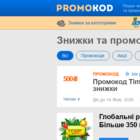
Пошук з
та промо
Знижки за категоріями
Знижки та промо
Всі
Промокоди
Акції
ПРОМОКОД
Ми 
500
₴
Промокод Tim
знижки
Умови
Діє до 14 Жов, 2026
Глобальні р
Більше 350 