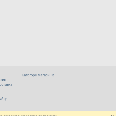
Категорії магазинів
азин
оставка
айту