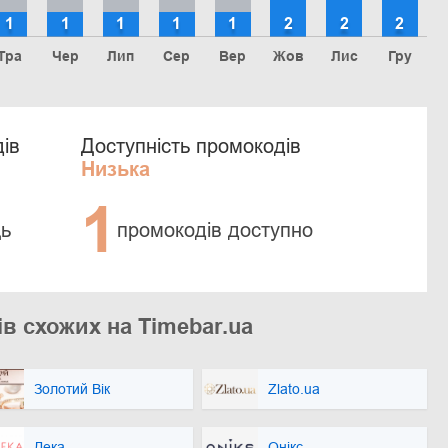
1
1
1
1
1
2
2
2
Тра
Чер
Лип
Сер
Вер
Жов
Лис
Гру
ів
Доступність промокодів
Низька
1
ць
промокодів доступно
в схожих на Timebar.ua
Золотий Вік
Zlato.ua
Дека
Онікс