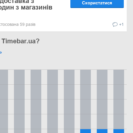
доставка з
Скористатися
один з магазинів
стосована 59 разів
+1
 Timebar.ua?
ь