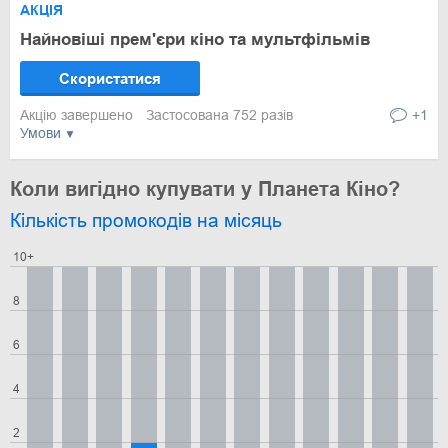
АКЦІЯ
Найновіші прем'єри кіно та мультфільмів
Скористатися
Акцію завершено
Застосована 752 разів
+1
Умови
Коли вигідно купувати у Планета Кіно?
Кількість промокодів на місяць
10+
8
6
4
2