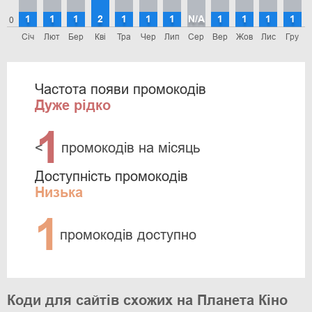
1
1
1
2
1
1
1
N/A
1
1
1
1
0
Січ
Лют
Бер
Кві
Тра
Чер
Лип
Сер
Вер
Жов
Лис
Гру
Частота появи промокодів
Дуже рідко
1
<
промокодів на місяць
Доступність промокодів
Низька
1
промокодів доступно
Коди для сайтів схожих на Планета Кіно