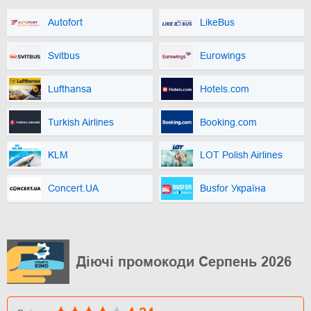
Autofort
LikeBus
Svitbus
Eurowings
Lufthansa
Hotels.com
Turkish Airlines
Booking.com
KLM
LOT Polish Airlines
Concert.UA
Busfor Україна
Діючі промокоди Серпень 2026