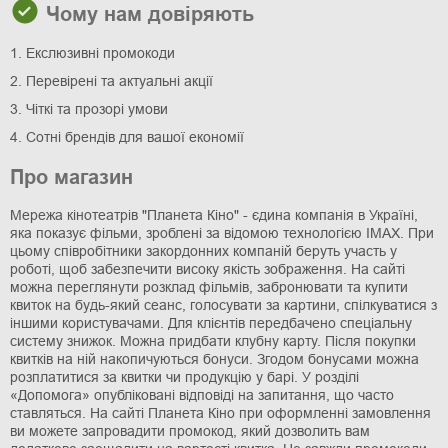
Чому нам довіряють
1. Екслюзивні промокоди
2. Перевірені та актуальні акції
3. Чіткі та прозорі умови
4. Сотні брендів для вашої економії
Про магазин
Мережа кінотеатрів "Планета Кіно" - єдина компанія в Україні,
яка показує фільми, зроблені за відомою технологією IMAX. При
цьому співробітники закордонних компаній беруть участь у
роботі, щоб забезпечити високу якість зображення. На сайті
можна переглянути розклад фільмів, забронювати та купити
квиток на будь-який сеанс, голосувати за картини, спілкуватися з
іншими користувачами. Для клієнтів передбачено спеціальну
систему знижок. Можна придбати клубну карту. Після покупки
квитків на ній накопичуються бонуси. Згодом бонусами можна
розплатитися за квитки чи продукцію у барі. У розділі
«Допомога» опубліковані відповіді на запитання, що часто
ставляться. На сайті Планета Кіно при оформленні замовлення
ви можете запровадити промокод, який дозволить вам