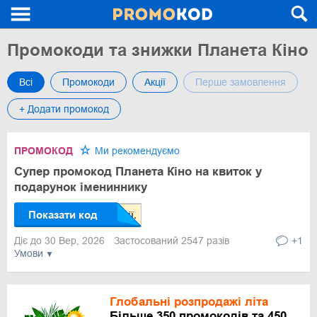
Промокоди та знижки Планета Кіно
Всі
Промокоди
Акції
Перше замовлення
+ Додати промокод
ПРОМОКОД
Ми рекомендуємо
Супер промокод Планета Кіно на квиток у
подарунок імениннику
Показати код
Діє до 30 Вер, 2026
Застосований 2547 разів
+1
Умови
Глобальні розпродажі літа
Більше 350 промокодів та 450