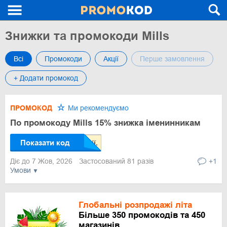
Знижки та промокоди Mills
Всі
Промокоди
Акції
Перше замовлення
+ Додати промокод
ПРОМОКОД
Ми рекомендуємо
По промокоду Mills 15% знижка іменинникам
Показати код
Діє до 7 Жов, 2026
Застосований 81 разів
+1
Умови
Глобальні розпродажі літа
Більше 350 промокодів та 450
магазинів