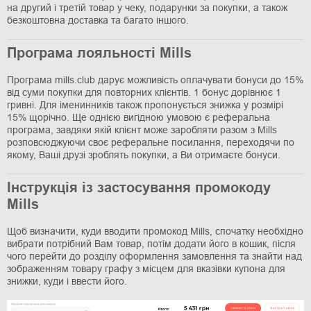
на другий і третій товар у чеку, подарунки за покупки, а також
безкоштовна доставка та багато іншого.
Програма лояльності Mills
Програма mills.club дарує можливість оплачувати бонуси до 15%
від суми покупки для повторних клієнтів. 1 бонус дорівнює 1
гривні. Для іменинників також пропонується знижка у розмірі
15% щорічно. Ще однією вигідною умовою є реферальна
програма, завдяки якій клієнт може заробляти разом з Mills
розповсюджуючи своє реферальне посилання, переходячи по
якому, Ваші друзі зроблять покупки, а Ви отримаєте бонуси.
Інструкція із застосування промокоду
Mills
Щоб визначити, куди вводити промокод Mills, спочатку необхідно
вибрати потрібний Вам товар, потім додати його в кошик, після
чого перейти до розділу оформлення замовлення та знайти над
зображенням товару графу з місцем для вказівки купона для
знижки, куди і ввести його.