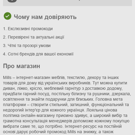
Чому нам довіряють
1. Екслюзивні промокоди
2. Перевірені та актуальні акції
3. Чіткі та прозорі умови
4. Сотні брендів для вашої економії
Про магазин
Mills – інтернет-магазин меблів, текстилю, декору та інших
товарів для дому від українських виробників. Тут можна купити
диван, ліжко, крісло, меблевий гарнітур з доставкою додому,
придбати гарний посуд, постільну білизну та рушники, дзеркала,
освітлення та знайти подарунки для близьких. Головна мета
платформи – створити стильний, затишний, функціональний та
недорогий інтер'єр для кожного українця. Лояльна цінова
політика онлайн-магазину приємно здивує, а широкий вибір та
грамотна консультація менеджерів допоможе кожному покупцю
вибрати саме те, що потрібно. Інтернет-ресурс на постійній
основі дарує робочий промокод Mills на знижку, а також