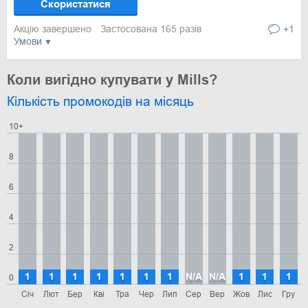
Скористатися
Акцію завершено
Застосована 165 разів
+1
Умови
Коли вигідно купувати у Mills?
Кількість промокодів на місяць
10+
8
6
4
2
1
1
1
1
1
1
1
N/A
N/A
1
1
1
0
Січ
Лют
Бер
Кві
Тра
Чер
Лип
Сер
Вер
Жов
Лис
Гру