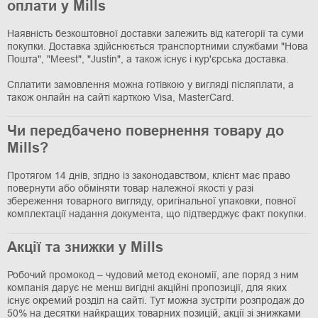
оплати у Mills
Наявність безкоштовної доставки залежить від категорії та суми
покупки. Доставка здійснюється транспортними службами "Нова
Пошта", "Meest", "Justin", а також існує і кур'єрська доставка.
Сплатити замовлення можна готівкою у вигляді післяплати, а
також онлайн на сайті карткою Visa, MasterCard.
Чи передбачено повернення товару до
Mills?
Протягом 14 днів, згідно із законодавством, клієнт має право
повернути або обміняти товар належної якості у разі
збереження товарного вигляду, оригінальної упаковки, повної
комплектації надання документа, що підтверджує факт покупки.
Акції та знижки у Mills
Робочий промокод – чудовий метод економії, але поряд з ним
компанія дарує не менш вигідні акційні пропозиції, для яких
існує окремий розділ на сайті. Тут можна зустріти розпродаж до
50% на десятки найкращих товарних позицій, акції зі знижками