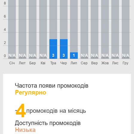
8
6
4
2
N/A
N/A
N/A
N/A
3
3
1
N/A
N/A
N/A
N/A
N/A
0
Січ
Лют
Бер
Кві
Тра
Чер
Лип
Сер
Вер
Жов
Лис
Гру
Частота появи промокодів
Регулярно
4
~
промокодів на місяць
Доступність промокодів
Низька