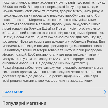
покупця з колосальним асортиментом товарів, що налічує понад
35 000 позицій. В інтернет-гіпермаркеті fozzyshop.ua завжди
можна знайти свіжі овочі та фрукти, добірне м'ясо, живу рибу, а
також ексклюзивну продукцію власного виробництва та хліб з
власної пекарні. Мережа Фоззі славиться своїм унікальним
імпортом і власними марками, пропонуючи за чудовою ціною
якісні товари від брендів Extra! та Премія. Крім того, тут легко
зібрати повний кошик світових хітів від таких відомих брендів, як
Nestle, Coca-Cola тощо, а також замовити все для затишку: від
косметики Nivea до кормів для домашніх улюбленців Purina. Для
максимальної вигоди покупців регулярно діє масштабна знижка
на найпопулярніші категорії товарів та щотижневий розпродаж
хітових позицій. Щоб покупки стали ще приємнішими, клієнти
можуть активувати промокод FOZZY під час оформлення
онлайн-замовлення. На додачу до низьких гуртових цін,
Fozzyshop.ua забезпечує швидку комплектацію замовлень, а за
виконання простих умов на кошик покупця чекає безкоштовна
доставка прямо до дверей, що робить щоденний шопінг для
всієї родини максимально комфортним та заощадливим.
FOZZYSHOP
Популярні магазини