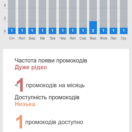
4
2
1
1
1
1
1
1
1
1
2
1
1
1
0
Січ
Лют
Бер
Кві
Тра
Чер
Лип
Сер
Вер
Жов
Лис
Гру
Частота появи промокодів
Дуже рідко
1
<
промокодів на місяць
Доступність промокодів
Низька
1
промокодів доступно