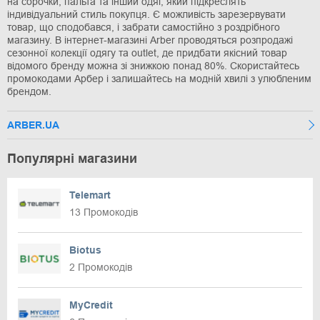
на сорочки, пальта та інший одяг, який підкреслять
індивідуальний стиль покупця. Є можливість зарезервувати
товар, що сподобався, і забрати самостійно з роздрібного
магазину. В інтернет-магазині Arber проводяться розпродажі
сезонної колекції одягу та outlet, де придбати якісний товар
відомого бренду можна зі знижкою понад 80%. Скористайтесь
промокодами Арбер і залишайтесь на модній хвилі з улюбленим
брендом.
ARBER.UA
Популярні магазини
Telemart
13 Промокодів
Biotus
2 Промокодів
MyCredit